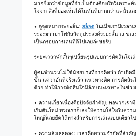
มากยิ่งกว่าข้อมูลที่จำเป็นต้องคิดหรือวิเคราะห์
ใจจากสิ่งที่มองเห็นได้ในทันทีมากกว่าแค่นั้นเ
• ดูจุดหมายระยะสั้น:
สล็อต
ในเมื่อเรามีเวลา
ระยะยาวมาโฟกัสวัตถุประสงค์ระยะสั้น ณ ขณะน
เป็นกรอบการเล่นที่ดีไปเลยล่ะขอรับ
ระยะเวลาพักสั้นๆเปลี่ยนรูปแบบการตัดสินใจเล
ผู้คนจำนวนไม่ใช้น้อยบางทีอาจคิดว่า ถ้าเกิดม
ขึ้น แต่ว่าอันที่จริงแล้ว แนวทางคิด การตั
ด้วย ทำให้การตัดสินใจมีลักษณะเฉพาะในช่วงเ
• ความเกี่ยวเนื่องคือปัจจัยสำคัญ: พอพวกเรา
เริ่มต้นใหม่ พวกเราก็เลยให้ความใส่ใจกับความ
ใหญ่ก็เลยยึดวิถีทางสำหรับการเล่นแบบเดียวไ
• ความลังเลลดลง: เวลาคือความจำกัดที่สำคั