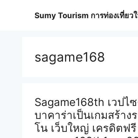
Skip
to
Sumy Tourism การท่องเที่ยวใน
content
sagame168
Sagame168th เวปไซ
บาคาร่าเป็นเกมสร้างร
โน เว็บใหญ่ เครดิตฟร