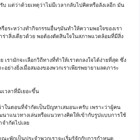
รับ แต่ว่าด้วยเหตุว่าไม่มีเวลากลับไปคิดหรือลังเลอีก มัน
ักหรือระหว่างทำกิจกรรมอื่นๆมันทำให้ความพอใจของเรา
คาร่าสิ่งเดียวด้วย พอต้องตัดสินใจในสภาพแวดล้อมที่มีสิ่ง
เรามักจะเลือกวิถีทางที่ทำให้เราตกลงใจได้ง่ายที่สุด ซึ่ง
ฉพาะอย่างยิ่งเมื่อสมองของพวกเราเพียรพยายามลดภาระ
วลาที่มีเยอะขึ้น
่าในตอนที่จำกัดเป็นปัญหาเสมอนะครับ เพราะว่าผู้คน
นาแนวทางเล่นหรือแนวทางคิดให้เข้ากับรูปแบบการใช้
วลาจำกัดไปเลย
ณะพักเป็นประจำพวกเราจะเริ่มรู้จักกับการกำหนด