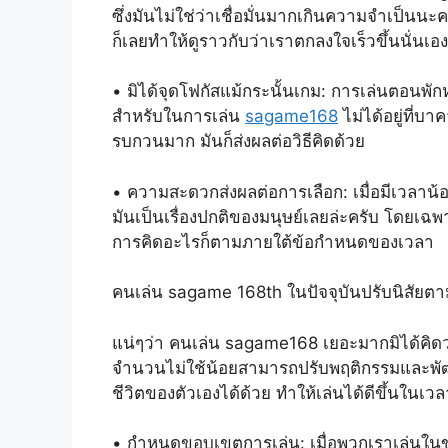
ซึ่งมันไม่ใช่ว่าเชื่อมั่นมากเกินความจำเป็นนะค
ก็เลยทำให้ดูราวกับว่าเราตกลงใจเร็วขึ้นนั่นเอง
• มิได้จุดโฟกัสแม้กระนั้นเกม: การเล่นตอนพ
สำหรับในการเล่น
sagame168
ไม่ได้อยู่ที่บา
รบกวนมาก มันก็ส่งผลต่อวิธีคิดด้วย
• ความสะดวกส่งผลต่อการเลือก: เมื่อมีเวลาน้อย 
มันเป็นเรื่องปกติของมนุษย์เลยล่ะครับ โดยเ
การคิดอะไรก็ตามภายใต้ข้อกำหนดของเวลา
คนเล่น sagame 168th ในปัจจุบันปรับนิสัยตามเ
แน่ๆว่า คนเล่น sagame168 เยอะมากมิได้คิดว
จำนวนไม่ใช้น้อยสามารถปรับพฤติกรรมและพัฒ
ชีวิตของตัวเองได้ด้วย ทำให้เล่นได้ดีขึ้นในเ
• กำหนดขอบเขตการเล่น: เมื่อพวกเราเล่นในข