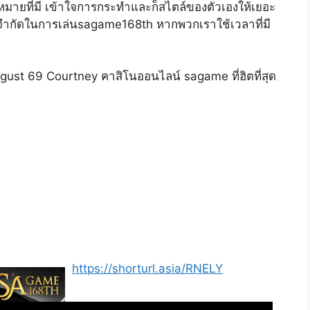
าหมายที่มี เข้าใจการกระทำและก็สไตล์ของตัวเองให้เยอะ
ามจำกัดในการเล่นsagame168th หากพวกเราใช้เวลาที่มี
st 69 Courtney คาสิโนออนไลน์ sagame ที่ฮิตที่สุด
https://shorturl.asia/RNELY