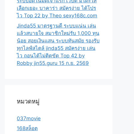
ระบบอัตโนมัติเจ้าแรก เว็บดี มีโต๊ะให้
เลือกเยอะ บาคาร่า สมัครง่าย ได้โปร
ไว Top 22 by Theo sexy168c.com
Jinda55 มาตรฐานดี ระบบแน่น เล่น
แล้วสบายใจ สมาชิกใหม่รับ 1,000 ทุน
น้อย สอยเงินแสน ระบบทันสมัย รองรับ
ทุกไลฟ์สไตล์ jinda55 สมัครง่าย เล่น
ไว ถอนได้ไม่ติดขัด Top 42 by
Robby jin55.guru 15 ก.ย. 2569
หมวดหมู่
037movie
168สล็อต