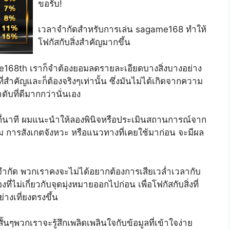
ขอรับ!
เวลาจำกัดสำหรับการเล่น sagame168 ทำให้
โฟกัสกับสิ่งสำคัญมากขึ้น
ame168th เราก็จำต้องยอมลดรายละเอียดบางสิ่งบางอย่าง
่สำคัญและก็ต้องจริงๆเท่านั้น ซึ่งมันไม่ได้เกิดจากความ
ับที่ดีมากกว่านั่นเอง
ลาไม่กี่นาที ผมแนะนำให้ลองพินิจหรือประเมินสถานการณ์จาก
ูเกม การสังเกตจังหวะ หรือแนวทางที่เคยใช้มาก่อน จะมีผล
าจำกัด พวกเราคงจะไม่ได้อยากต้องการเสียเวล่ำเวลากับ
ี่ไม่เกี่ยวกับจุดมุ่งหมายออกไปก่อน เพื่อโฟกัสกับสิ่งที่
่างเที่ยงตรงขึ้น
นๆพวกเราจะรู้สึกเพลิดเพลินใจกับข้อมูลที่เข้าใจง่าย