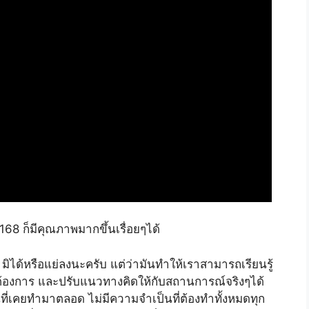
 168 ก็มีคุณภาพมากขึ้นเรื่อยๆได้
มิได้หรือแย่ลงนะครับ แต่ว่ามันทำให้เราสามารถเรียนรู้
ามต้องการ และปรับแนวทางคิดให้กับสถานการณ์จริงๆได้
อนที่เคยทำมาตลอด ไม่มีความจำเป็นที่ต้องทำทั้งหมดทุก