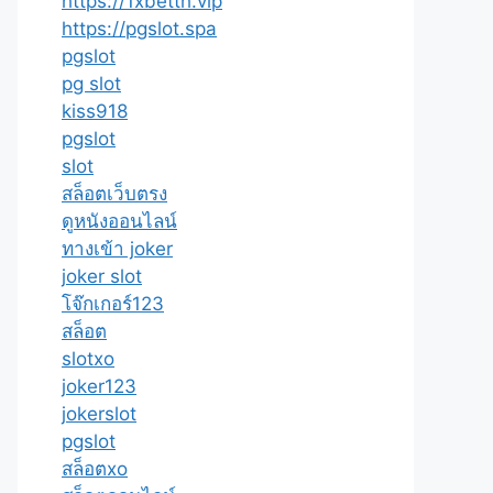
https://1xbetth.vip
https://pgslot.spa
pgslot
pg slot
kiss918
pgslot
slot
สล็อตเว็บตรง
ดูหนังออนไลน์
ทางเข้า joker
joker slot
โจ๊กเกอร์123
สล็อต
slotxo
joker123
jokerslot
pgslot
สล็อตxo