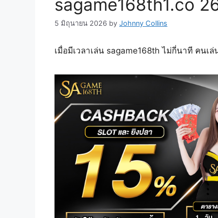
sagame168th1.co 26
5 มิถุนายน 2026
by
Johnny Collins
เมื่อมีเวลาเล่น sagame168th ไม่กี่นาที คนเล่