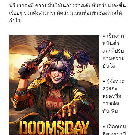
ฟรี เราจะมี ความมั่นใจในการวางเดิมพันจริง เยอะขึ้น
เรื่อยๆ รวมทั้งสามารถคิดแผนเล่นเพื่อเพิ่มช่องทางได้
กำไร
• เริ่มจาก
พนันต่ำ
และก็ปรับ
ตามความ
มั่นใจ
• รู้จังหวะ
ควรจะ
หยุดหรือ
วางเดิม
พันเพิ่ม
• เลือกเกม
ที่พวกเรามี