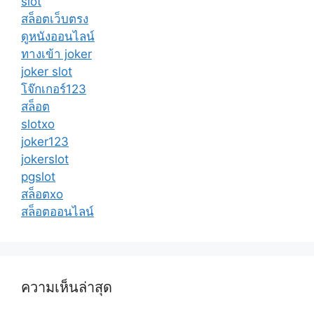
slot
สล็อตเว็บตรง
ดูหนังออนไลน์
ทางเข้า joker
joker slot
โจ๊กเกอร์123
สล็อต
slotxo
joker123
jokerslot
pgslot
สล็อตxo
สล็อตออนไลน์
ความเห็นล่าสุด