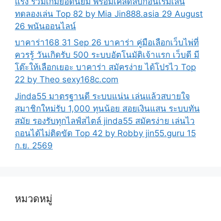
แรง รวมเกมยอดนิยม พร้อมเคล็ดลับก่อนเริ่มเล่น
ทดลองเล่น Top 82 by Mia Jin888.asia 29 August
26 พนันออนไลน์
บาคาร่า168 31 Sep 26 บาคาร่า คู่มือเลือกเว็บไพ่ที่
ควรรู้ วันเกิดรับ 500 ระบบอัตโนมัติเจ้าแรก เว็บดี มี
โต๊ะให้เลือกเยอะ บาคาร่า สมัครง่าย ได้โปรไว Top
22 by Theo sexy168c.com
Jinda55 มาตรฐานดี ระบบแน่น เล่นแล้วสบายใจ
สมาชิกใหม่รับ 1,000 ทุนน้อย สอยเงินแสน ระบบทัน
สมัย รองรับทุกไลฟ์สไตล์ jinda55 สมัครง่าย เล่นไว
ถอนได้ไม่ติดขัด Top 42 by Robby jin55.guru 15
ก.ย. 2569
หมวดหมู่