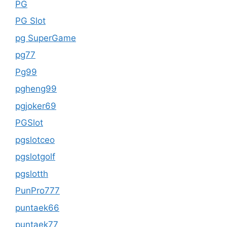
PG
PG Slot
pg SuperGame
pg77
Pg99
pgheng99
pgjoker69
PGSlot
pgslotceo
pgslotgolf
pgslotth
PunPro777
puntaek66
puntaek77