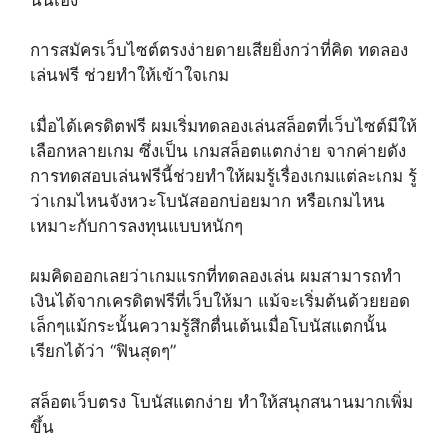
การสมัครเว็บไซต์ตรงง่ายดายเสียยิ่งกว่าที่คิด ทดลอง
เล่นฟรี ช่วยทำให้เข้าใจเกม
เมื่อได้เครดิตฟรี ผมเริ่มทดลองเล่นสล็อตที่เว็บไซต์มีให้
เลือกหลายเกม ซึ่งเป็น เกมสล็อตแตกง่าย จากค่ายดัง
การทดสอบเล่นฟรีนี้ช่วยทำให้ผมรู้เรื่องเกมแต่ละเกม รู้
ว่าเกมไหนจังหวะโบนัสออกบ่อยมาก หรือเกมไหน
เหมาะกับการลงทุนแบบหนักๆ
ผมคิดออกเลยว่าเกมแรกที่ทดลองเล่น ผมสามารถทำ
เงินได้จากเครดิตฟรีที่เว็บให้มา แม้จะเริ่มต้นด้วยยอด
เล็กๆแม้กระนั้นความรู้สึกตื่นเต้นเมื่อโบนัสแตกนั้น
เรียกได้ว่า “ฟินสุดๆ”
สล็อตเว็บตรง โบนัสแตกง่าย ทำให้สนุกสนานมากเพิ่ม
ขึ้น