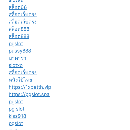
สล็อต66
สล็อตเว็บตรง
สล็อตเว็บตรง
สล็อต888
สล็อต888
pgslot
pussy888
บาคาร่า
slotxo
สล็อตเว็บตรง
หนังโป๊ไทย
https://1xbetth.vip
https://pgslot.spa
pgslot
pg slot
kiss918
pgslot