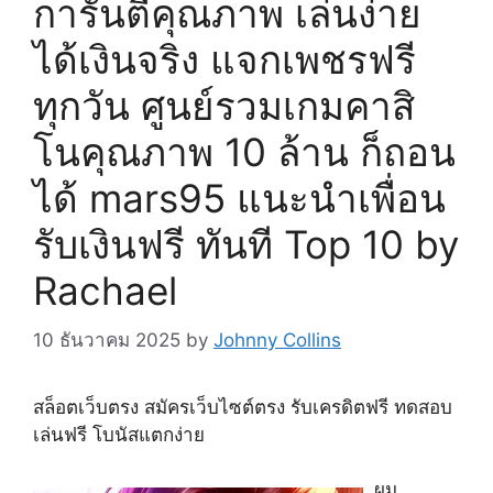
การันตีคุณภาพ เล่นง่าย
ได้เงินจริง แจกเพชรฟรี
ทุกวัน ศูนย์รวมเกมคาสิ
โนคุณภาพ 10 ล้าน ก็ถอน
ได้ mars95 แนะนำเพื่อน
รับเงินฟรี ทันที Top 10 by
Rachael
10 ธันวาคม 2025
by
Johnny Collins
สล็อตเว็บตรง สมัครเว็บไซต์ตรง รับเครดิตฟรี ทดสอบ
เล่นฟรี โบนัสแตกง่าย
ผม