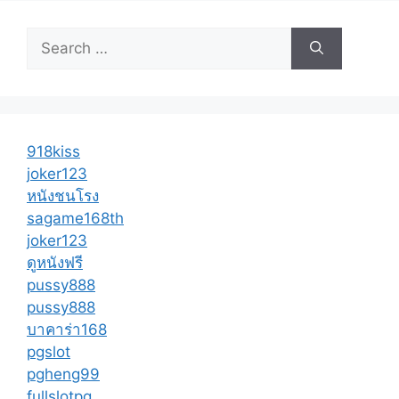
Search
for:
918kiss
joker123
หนังชนโรง
sagame168th
joker123
ดูหนังฟรี
pussy888
pussy888
บาคาร่า168
pgslot
pgheng99
fullslotpg