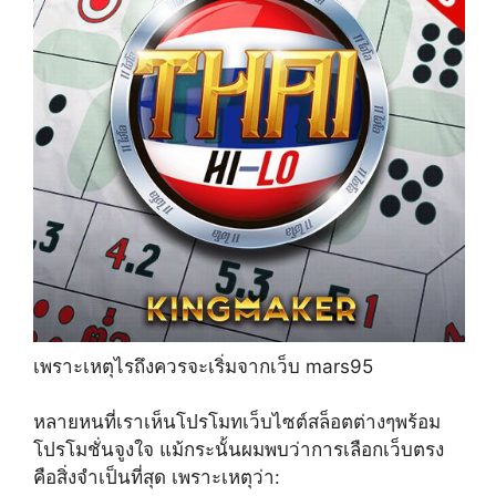
เพราะเหตุไรถึงควรจะเริ่มจากเว็บ mars95
หลายหนที่เราเห็นโปรโมทเว็บไซต์สล็อตต่างๆพร้อม
โปรโมชั่นจูงใจ แม้กระนั้นผมพบว่าการเลือกเว็บตรง
คือสิ่งจำเป็นที่สุด เพราะเหตุว่า: