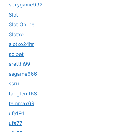
sexygame992
Slot
Slot Online
Slotxo
slotxo24hr
soibet
sretthi99
ssgame666
ssru
tangtem168
temmax69
ufa191
ufa77