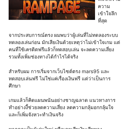
ความ
เข้าใจลึก
ที่สุด
จากประสบการณ์ตรง ผมพบว่าผู้เล่นที่ไม่ทดลองระบบ
ทดลองเล่นก่อน มักเสียเงินด้วยเหตุว่าไม่เข้าใจเกม แต่
คนที่ใช้เครดิตฟรีแล้วก็ทดสอบเล่น จะลดความเสี่ยง
รวมทั้งเพิ่มช่องทางได้กำไรได้จริง
สำหรับผม การเริ่มจากเว็บไซต์ตรง mars95 และ
ทดสอบเล่นฟรี ไม่ใช่แค่เรื่องเงินฟรี แต่ว่าเป็นการ
ศึกษา
เกมแล้วก็คิดแผนพนันอย่างชาญฉลาด แนวทางการ
ทำอย่างงี้ช่วยลดความเสี่ยง ลดความกลุ้มอกกลุ้มใจ
และก็เพิ่มจังหวะทำเงินจริง