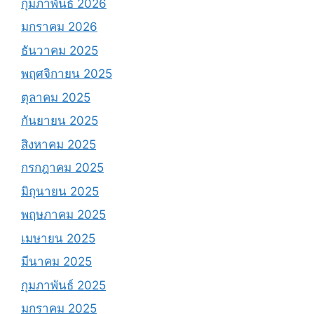
กุมภาพันธ์ 2026
มกราคม 2026
ธันวาคม 2025
พฤศจิกายน 2025
ตุลาคม 2025
กันยายน 2025
สิงหาคม 2025
กรกฎาคม 2025
มิถุนายน 2025
พฤษภาคม 2025
เมษายน 2025
มีนาคม 2025
กุมภาพันธ์ 2025
มกราคม 2025