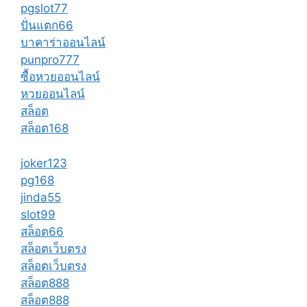
pgslot77
ปั่นแตก66
บาคาร่าออนไลน์
punpro777
ซื้อหวยออนไลน์
หวยออนไลน์
สล็อต
สล็อต168
joker123
pg168
jinda55
slot99
สล็อต66
สล็อตเว็บตรง
สล็อตเว็บตรง
สล็อต888
สล็อต888