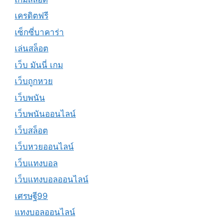
เครดิตฟรี
เซ็กซี่บาคาร่า
เล่นสล็อต
เว็บ มันนี่ เกม
เว็บถูกหวย
เว็บพนัน
เว็บพนันออนไลน์
เว็บสล็อต
เว็บหวยออนไลน์
เว็บแทงบอล
เว็บแทงบอลออนไลน์
เศรษฐี99
แทงบอลออนไลน์