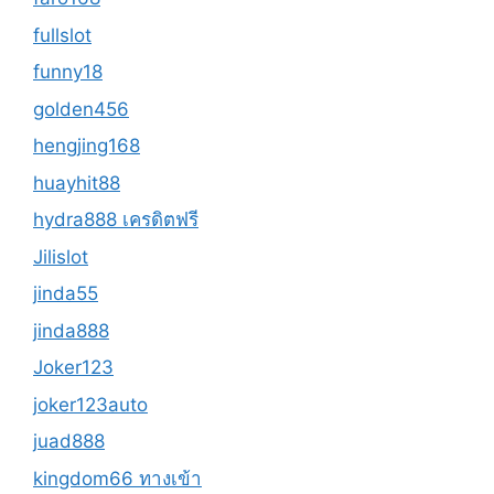
fullslot
funny18
golden456
hengjing168
huayhit88
hydra888 เครดิตฟรี
Jilislot
jinda55
jinda888
Joker123
joker123auto
juad888
kingdom66 ทางเข้า