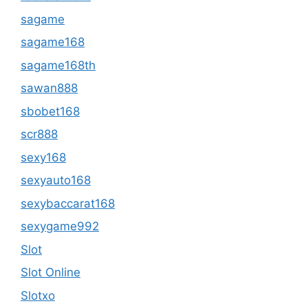
sagame
sagame168
sagame168th
sawan888
sbobet168
scr888
sexy168
sexyauto168
sexybaccarat168
sexygame992
Slot
Slot Online
Slotxo