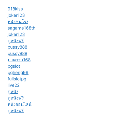
918kiss
joker123
หนังชนโรง
sagame168th
joker123
ดูหนังฟรี
pussy888
pussy888
บาคาร่า168
pgslot
pgheng99
fullslotpg
live22
ดูหนัง
ดูหนังฟรี
หนังออนไลน์
ดูหนังฟรี