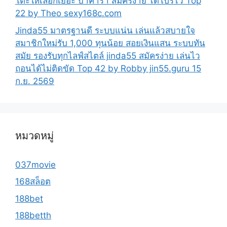
โต๊ะให้เลือกเยอะ บาคาร่า สมัครง่าย ได้โปรไว Top
22 by Theo sexy168c.com
Jinda55 มาตรฐานดี ระบบแน่น เล่นแล้วสบายใจ
สมาชิกใหม่รับ 1,000 ทุนน้อย สอยเงินแสน ระบบทัน
สมัย รองรับทุกไลฟ์สไตล์ jinda55 สมัครง่าย เล่นไว
ถอนได้ไม่ติดขัด Top 42 by Robby jin55.guru 15
ก.ย. 2569
หมวดหมู่
037movie
168สล็อต
188bet
188betth