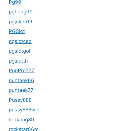
Pg99
pgheng99
pgjoker69
PGSlot
pgslotceo
pgslotgolf
pgslotth
PunPro777
puntaek66
puntaek77
Pussy888
pussy888win
redkong89
rockstar66m