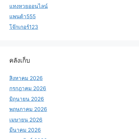
แทงหวยออนไลน์
แพนด้า555
โจ๊กเกอร์123
คลังเก็บ
สิงหาคม 2026
กรกฎาคม 2026
มิถุนายน 2026
พฤษภาคม 2026
เมษายน 2026
มีนาคม 2026