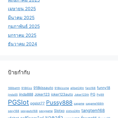
เมษายน 2025
มีนาคม 2025
กุมภาพันธ์ 2025
มกราคม 2025
ธันวาคม 2024
ป้ายกำกับ
918kissauto
funny18
188betth
918Kiss
918kissme
allbet24hr
faro168
jinda888
Joker123
joker123auto
PG
jinda55
Joker123th
Pg99
PGSlot
Pussy888
pgslot77
sagame
sagame168th
tangtem168
Slotxo
sexy168
sexyauto168
sexygame
slotxo24hr
บาคาร่า