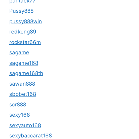
puntaek77
Pussy888
pussy888win
redkong89
rockstar66m
sagame
sagame168
sagame168th
sawan888
sbobet168
scr888
sexy168
sexyauto168
sexybaccarat168