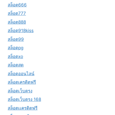
สล็อต666
สล็อต777
สล็อต888
สล็อต918kiss
สล็อต99
สล็อตpg
สล็อตxo
สล็อตสด
สล็อตออนไลน์
สล็อตเครดิตฟรี
สล็อตเว็บตรง
สล็อตเว็บตรง 168
สล็อตเเครดิตฟรี