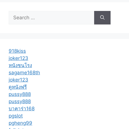
Search
for:
918kiss
joker123
หนังชนโรง
sagame168th
joker123
ดูหนังฟรี
pussy888
pussy888
บาคาร่า168
pgslot
pgheng99