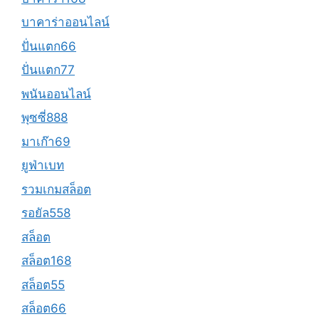
บาคาร่าออนไลน์
ปั่นแตก66
ปั่นแตก77
พนันออนไลน์
พุซซี่888
มาเก๊า69
ยูฟ่าเบท
รวมเกมสล็อต
รอยัล558
สล็อต
สล็อต168
สล็อต55
สล็อต66