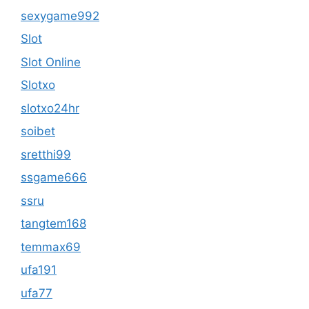
sexygame992
Slot
Slot Online
Slotxo
slotxo24hr
soibet
sretthi99
ssgame666
ssru
tangtem168
temmax69
ufa191
ufa77