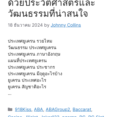
ด้วยประวัติศาสตร์และ
วัฒนธรรมที่น่าสนใจ
18 ธันวาคม 2024
by
Johnny Collins
ประเทศยูเครน รวยไหม
วัฒนธรรม ประเทศยูเครน
ประเทศยูเครน ภาษาอังกฤษ
แผนที่ประเทศยูเครน
ประเทศยูเครน ประชากร
ประเทศยูเครน มีฤดูอะไรบ้าง
ยูเครน ประเทศอะไร
ยูเครน สัญชาติอะไร
…
Categories
918Kiss
,
ABA
,
ABAGroup2
,
Baccarat
,