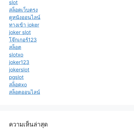
slot
สล็อตเว็บตรง
ดูหนังออนไลน์
ทางเข้า joker
joker slot
โจ๊กเกอร์123
สล็อต
slotxo
joker123
jokerslot
pgslot
สล็อตxo
สล็อตออนไลน์
ความเห็นล่าสุด