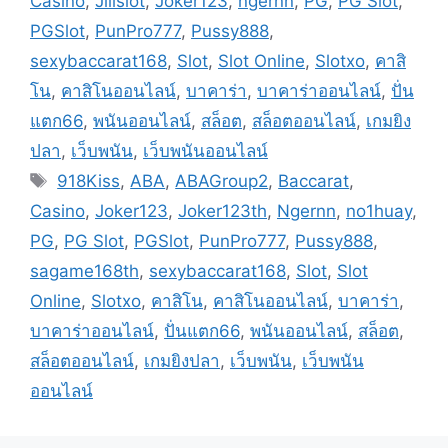
Casino
,
Jilislot
,
Joker123
,
ngernn
,
PG
,
PG Slot
,
PGSlot
,
PunPro777
,
Pussy888
,
sexybaccarat168
,
Slot
,
Slot Online
,
Slotxo
,
คาสิ
โน
,
คาสิโนออนไลน์
,
บาคาร่า
,
บาคาร่าออนไลน์
,
ปั่น
แตก66
,
พนันออนไลน์
,
สล็อต
,
สล็อตออนไลน์
,
เกมยิง
ปลา
,
เว็บพนัน
,
เว็บพนันออนไลน์
Tags
918Kiss
,
ABA
,
ABAGroup2
,
Baccarat
,
Casino
,
Joker123
,
Joker123th
,
Ngernn
,
no1huay
,
PG
,
PG Slot
,
PGSlot
,
PunPro777
,
Pussy888
,
sagame168th
,
sexybaccarat168
,
Slot
,
Slot
Online
,
Slotxo
,
คาสิโน
,
คาสิโนออนไลน์
,
บาคาร่า
,
บาคาร่าออนไลน์
,
ปั่นแตก66
,
พนันออนไลน์
,
สล็อต
,
สล็อตออนไลน์
,
เกมยิงปลา
,
เว็บพนัน
,
เว็บพนัน
ออนไลน์