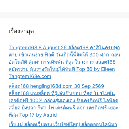
เรื่องล่าสุด
Tangtem168 8 August 26 สล็อต168 คาสิโนครบทุก
ค่าย เข้าเล่นง่าย ฟีลดี วันเกิดนี้พี่จัดให้ 300 ฝาก-ถอน
อัตโนมัติ คุ้มค่าการเดิมพัน ที่สุดในวงการ สล็อต168
สมัครง่าย ลุ้นรางวัลใหญ่ได้ทันที Top 86 by Eileen
Tangtem168e.com
สล็อต168 hengjing168d.com 30 Sep 2569
สล็อต168 เกมสล็อต ที่ผู้เล่นชื่นชอบ ที่สุด โปรโมชั่น
เครดิตฟรี 100% กล่องสุ่มเฮงเฮง รับเครดิตฟรี ไลฟ์สด
สล็อต ยิงปลา กีฬา ไพ่ เครดิตฟรี แจก เครดิตฟรี เยอะ
ที่สุด Top 17 by Astrid
เว็บแม่ สล็อตเว็บตรง เว็บไซต์ใหญ่ สล็อตออนไลน์มา