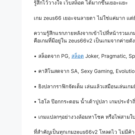
รู้สึกไว้วางใจ เว็บสล็อต ได้มากขึ้นเยอะแยะ
เกม zeus66 เยอะจนลายตา ไม่ใช่แค่มาก แต่ย
ความรู้สึกแรกภายหลังจากเข้าไปที่หน้ารวมเกม
คือเกมที่มีอยู่ใน zeus66v2 เป็นเกมจากค่ายดังท
• สล็อตจาก PG,
สล็อต
Joker, Pragmatic, S
• คาสิโนสดจาก SA, Sexy Gaming, Evoluti
• ยิงปลากราฟิกจัดเต็ม เล่นแล้วเสมือนเล่นเกมม
• ไฮโล ป๊อกกระดอน น้ำเต้าปูปลา เกมประจำถิ
• เกมแปลกๆอย่างวงล้อมหาโชค หรือไพ่สามใบก
ที่สำคัญเป็นทุกเกมzeus66v2 โหลดไว ไม่มีค้าง ภ