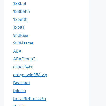
188bet
188betth
1xbetth
1xbit1
918Kiss
918kissme
ABA
ABAGroup2
allbet24hr
askyouwin888 vip
Baccarat
bitcoin
brazil999 ทางเข้า