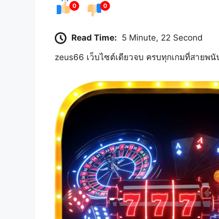
0
0
Read Time:
5 Minute, 22 Second
zeus66 เว็บไซต์เดียวจบ ครบทุกเกมที่สายพนั