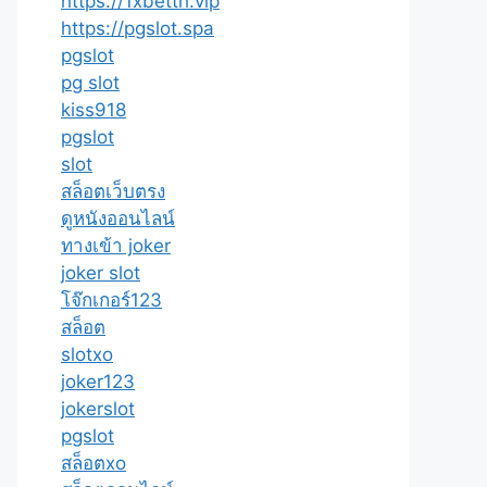
https://1xbetth.vip
https://pgslot.spa
pgslot
pg slot
kiss918
pgslot
slot
สล็อตเว็บตรง
ดูหนังออนไลน์
ทางเข้า joker
joker slot
โจ๊กเกอร์123
สล็อต
slotxo
joker123
jokerslot
pgslot
สล็อตxo