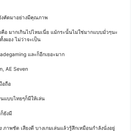
ังคัดมาอย่างมีคุณภาพ
คือ มากเกินไปไหมเนี่ย แม้กระนั้นไม่ใช่มากแบบมั่วๆนะ
ั้งผอง ไม่ว่าจะเป็น
padegaming และก็อีกเยอะมาก
on, AE Seven
ือถือ
่นแบบไทยๆก็มีให้เล่น
็ยังมี
าพชัด เสียงดี บางเกมเล่นแล้วรู้สึกเหมือนกำลังนั่งอยู่