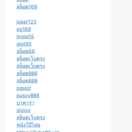
สล็อต168
joker123
pg168
jinda55
slot99
สล็อต66
สล็อตเว็บตรง
สล็อตเว็บตรง
สล็อต888
สล็อต888
pgslot
pussy888
บาคาร่า
slotxo
สล็อตเว็บตรง
หนังโป๊ไทย