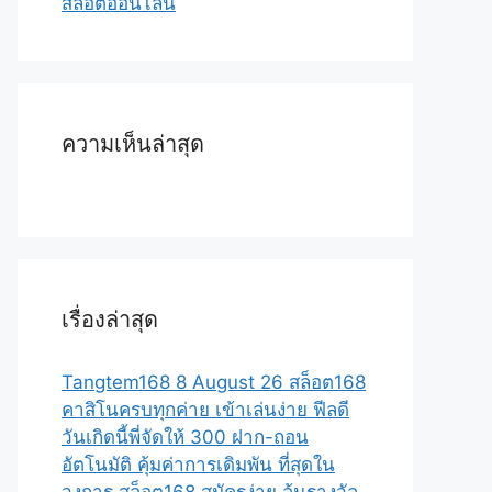
สล็อตออนไลน์
ความเห็นล่าสุด
เรื่องล่าสุด
Tangtem168 8 August 26 สล็อต168
คาสิโนครบทุกค่าย เข้าเล่นง่าย ฟีลดี
วันเกิดนี้พี่จัดให้ 300 ฝาก-ถอน
อัตโนมัติ คุ้มค่าการเดิมพัน ที่สุดใน
วงการ สล็อต168 สมัครง่าย ลุ้นรางวัล