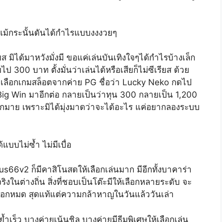
ๆแม้กระนั้นดันได้กำไรแบบงงงวยๆ
ส มิได้มาหวังมั่งมี ขอแค่เล่นบันเทิงใจๆได้กำไรบ้างเล็ก
ไป 300 บาท ตั้งมั่นว่าเล่นได้หรือเสียก็ไม่ซีเรียส ด้วย
่าเลือกเกมสล็อตจากค่าย PG ชื่อว่า Lucky Neko กดไป
ด้ Big Win มาอีกต่อ กลายเป็นว่าทุน 300 กลายเป็น 1,200
้นมากมาย เพราะมิได้มุ่งมาดว่าจะได้อะไร แค่อยากลองระบบ
บไม่ซ้ำ ไม่มีเบื่อ
eus66v2 ก็มีคาสิโนสดให้เลือกเล่นมาก มีอีกทั้งบาคาร่า
ิงในต่างถิ่น สิ่งที่ชอบเป็นโต๊ะมีให้เลือกหลายระดับ จะ
้เลือกหมด สุดแท้แต่ความกล้าหาญในวันแล้ววันเล่า
้ำเร็ว บางค่ายเน้นชิล บางค่ายมีธีมพิเศษให้เลือกเล่น