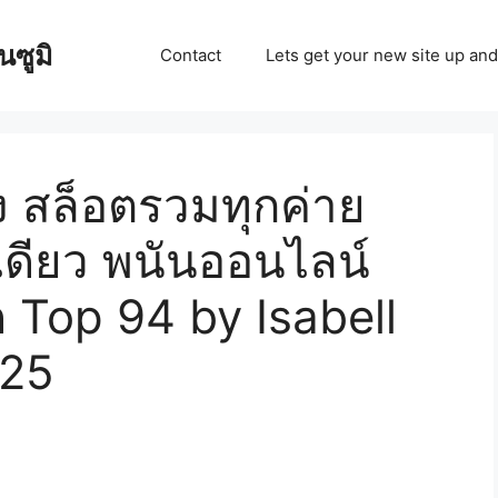
ซูมิ
Contact
Lets get your new site up and
 สล็อตรวมทุกค่าย
เดียว พนันออนไลน์
ุด Top 94 by Isabell
025