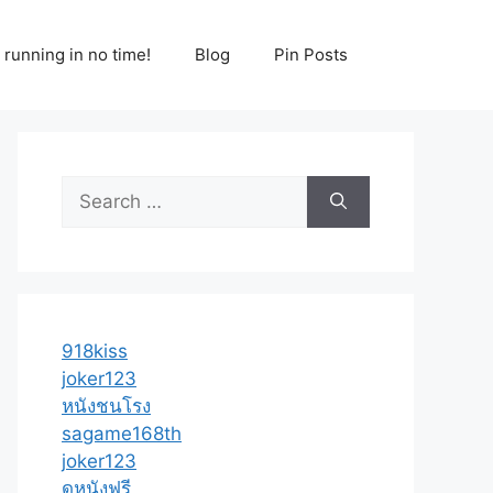
 running in no time!
Blog
Pin Posts
Search
for:
918kiss
joker123
หนังชนโรง
sagame168th
joker123
ดูหนังฟรี