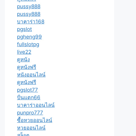
pussy888
pussy888
บาคาร่า168
pgslot
pgheng99
fullslotpg
live22
ดูหนัง
ดูหนังฟรี
หนังออนไลน์
ดูหนังฟรี
pgslot77
ปั่นแตก66
บาคาร่าออนไลน์
punpro777
ซื้อหวยออนไลน์
หวยออนไลน์
สล็อต