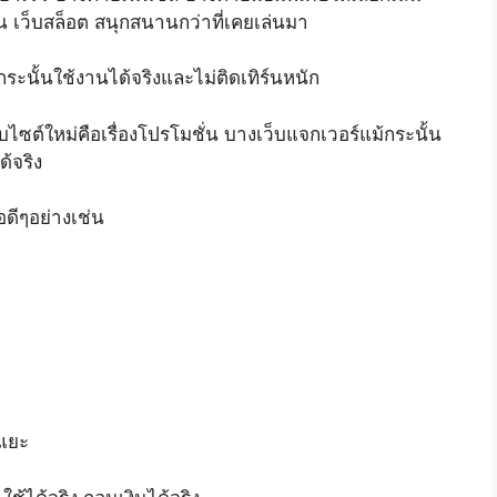
 เว็บสล็อต สนุกสนานกว่าที่เคยเล่นมา
ะนั้นใช้งานได้จริงและไม่ติดเทิร์นหนัก
ว็บไซต์ใหม่คือเรื่องโปรโมชั่น บางเว็บแจกเวอร์แม้กระนั้น
้จริง
อดีๆอย่างเช่น
ะแยะ