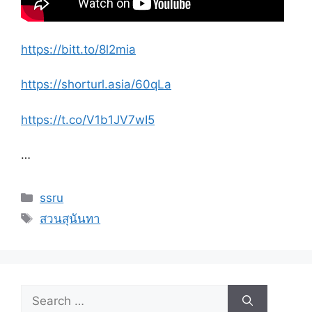
https://bitt.to/8l2mia
https://shorturl.asia/60qLa
https://t.co/V1b1JV7wI5
…
Categories
ssru
Tags
สวนสุนันทา
Search
for: