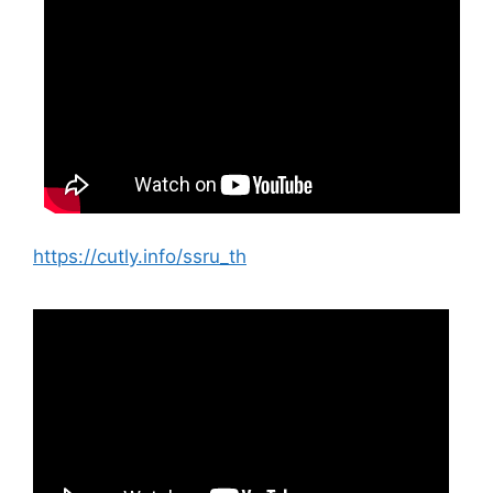
https://cutly.info/ssru_th