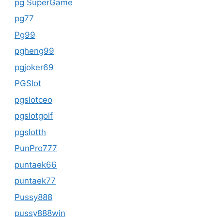
pg SuperGame
pg77
Pg99
pgheng99
pgjoker69
PGSlot
pgslotceo
pgslotgolf
pgslotth
PunPro777
puntaek66
puntaek77
Pussy888
pussy888win