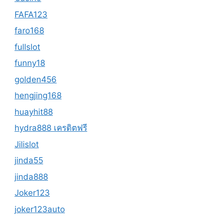
FAFA123
faro168
fullslot
funny18
golden456
hengjing168
huayhit88
hydra888 เครดิตฟรี
Jilislot
jinda55
jinda888
Joker123
joker123auto