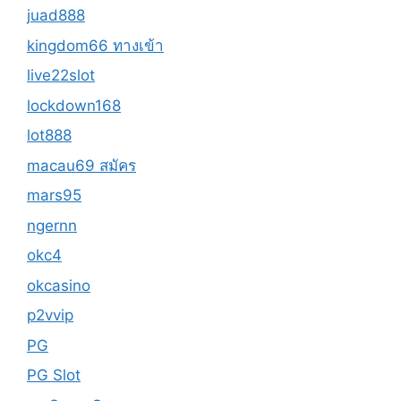
juad888
kingdom66 ทางเข้า
live22slot
lockdown168
lot888
macau69 สมัคร
mars95
ngernn
okc4
okcasino
p2vvip
PG
PG Slot