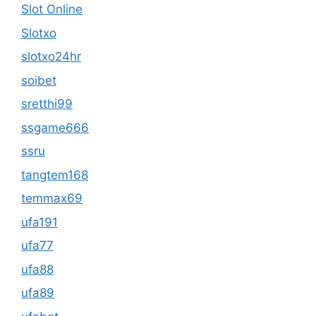
Slot Online
Slotxo
slotxo24hr
soibet
sretthi99
ssgame666
ssru
tangtem168
temmax69
ufa191
ufa77
ufa88
ufa89