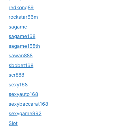
redkong89
rockstar66m
sagame
sagame168
sagame168th
sawan888
sbobet168
scr888
sexy168
sexyauto168
sexybaccarat168
sexygame992
Slot