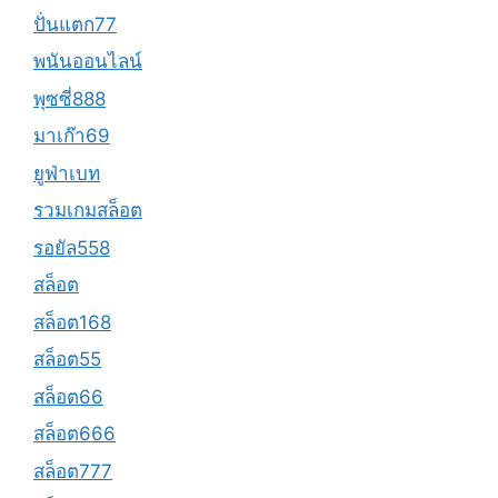
ปั่นแตก77
พนันออนไลน์
พุซซี่888
มาเก๊า69
ยูฟ่าเบท
รวมเกมสล็อต
รอยัล558
สล็อต
สล็อต168
สล็อต55
สล็อต66
สล็อต666
สล็อต777