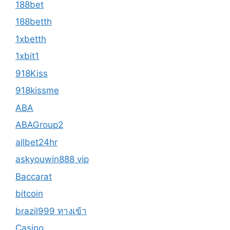
188bet
188betth
1xbetth
1xbit1
918Kiss
918kissme
ABA
ABAGroup2
allbet24hr
askyouwin888 vip
Baccarat
bitcoin
brazil999 ทางเข้า
Casino