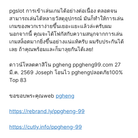
pgslot การเข้าเล่นเกมได้อย่างต่อเนื่อง ตลอดจน
สามารถเล่นได้หลายวัสดุอุปกรณ์ มันก็ทำให้การเล่น
เกมของพวกเราง่ายขึ้นเยอะแยะแล้วล่ะครับผม
นอกจากนี้ คุณจะได้โฟกัสกับความสนุกจากการเล่น
เกมสล็อตมากยิ่งขึ้นอย่างแน่แท้ครับ ผมรับประกันได้
เลย ถ้าคุณพร้อมและก็มาลุยกันได้เลย!
ดาวน์โหลดคาสิโน pgheng ppgheng99.com 27
มี.ค. 2569 Joseph โอนไว pghengปลอดภัย100%
Top 83
ขอขอบพระคุณweb
pgheng
https://rebrand.ly/ppgheng-99
https://cutly.info/ppgheng-99