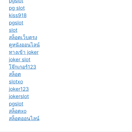
pgslot
pg slot
kiss918
pgslot
slot
สล็อตเว็บตรง
ดูหนังออนไลน์
ทางเข้า joker
joker slot
โจ๊กเกอร์123
สล็อต
slotxo
joker123
jokerslot
pgslot
สล็อตxo
สล็อตออนไลน์