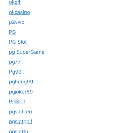
okc4
okcasino
p2vvip
PG
PG Slot
pg SuperGame
pg77
Pg99
pgheng99
pgjoker69
PGSlot
pgslotceo
pgslotgolf
pgslotth