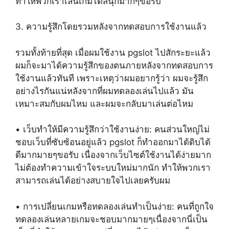
ทำให้พวกเราเล่นเกมได้สนุกมากๆขอรับ
3. ความรู้สึกโดยรวมหลังจากทดสอบการใช้งานแล้ว
รวมทั้งท้ายที่สุด เมื่อผมใช้งาน pgslot ไปสักระยะแล้ว
ผมก็จะมาได้ความรู้สึกของตนภายหลังจากทดสอบการ
ใช้งานแล้วทันที เพราะเหตุว่าผมอยากรู้ว่า ผมจะรู้สึก
อย่างไรกันแน่หลังจากที่ผมทดลองเล่นไปแล้ว มัน
เหมาะสมกับผมไหม และผมจะกลับมาเล่นต่อไหม
• เว็บทำให้มีความรู้สึกว่าใช้งานง่าย: คนส่วนใหญ่ไม่
ชอบเว็บที่ซับซ้อนอยู่แล้ว pgslot ก็ทำออกมาได้ดิบได้
ดีมากมายๆขอรับ เนื่องจากเว็บไซต์ใช้งานได้ง่ายมาก
ไม่ต้องทำความเข้าใจระบบใหม่มากนัก ทำให้พวกเรา
สามารถเล่นได้อย่างสบายใจไปเลยครับผม
• การเปลี่ยนเกมหรือทดลองเล่นทำเป็นง่าย: คนที่ถูกใจ
ทดลองเล่นหลายเกมจะชอบมากมายๆเนื่องจากนี่เป็น