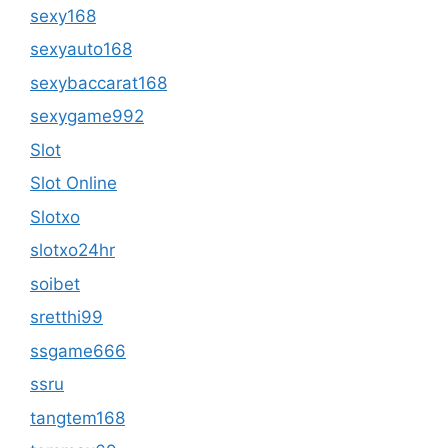
sexy168
sexyauto168
sexybaccarat168
sexygame992
Slot
Slot Online
Slotxo
slotxo24hr
soibet
sretthi99
ssgame666
ssru
tangtem168