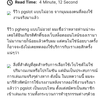
Read Time:
4 Minute, 12 Second
รีวิว pgslot แบบไม่อวย จากมุมมองคนที่ลองใช้
งานจริงมาแล้ว
รีวิว pgheng แบบไม่อวย! ผมเชื่อว่าหลายท่านน่าจะ
เคยได้ยินเกียรติศักดิ์ของเว็บสล็อตออนไลน์ของเรามา
ไม่มากมายก็น้อยแล้วครับผม แต่คนไม่ใช่น้อยบางครั้ง
ก็อาจจะยังไม่เคยทดลองใช้บริการกับเราเลยสักครั้ง
แน่ๆว่า
สิ่งที่สำคัญที่สุดสำหรับการเลือกใช้เว็บไซต์ไม่ใช่
ปริมาณเกมหรือโปรโมชัน แต่มันเป็นประสบการณ์
การเล่นเกมจริงๆต่างหาก ดังนั้น ในบทความนี้ ผมจะ
มารีทิวทัศน์การใช้แรงงานหลังจากลองใช้งานจริงมา
แล้วว่า pgslot เป็นแบบไหน ตั้งแต่สมัครเป็นสมาชิก
เข้าเล่นเกม รวมทั้งกระบวนการทำธุรกรรมต่างๆด้วย