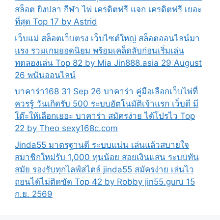
สล็อต ยิงปลา กีฬา ไพ่ เครดิตฟรี แจก เครดิตฟรี เยอะ
ที่สุด Top 17 by Astrid
เว็บแม่ สล็อตเว็บตรง เว็บไซต์ใหญ่ สล็อตออนไลน์มา
แรง รวมเกมยอดนิยม พร้อมเคล็ดลับก่อนเริ่มเล่น
ทดลองเล่น Top 82 by Mia Jin888.asia 29 August
26 พนันออนไลน์
บาคาร่า168 31 Sep 26 บาคาร่า คู่มือเลือกเว็บไพ่ที่
ควรรู้ วันเกิดรับ 500 ระบบอัตโนมัติเจ้าแรก เว็บดี มี
โต๊ะให้เลือกเยอะ บาคาร่า สมัครง่าย ได้โปรไว Top
22 by Theo sexy168c.com
Jinda55 มาตรฐานดี ระบบแน่น เล่นแล้วสบายใจ
สมาชิกใหม่รับ 1,000 ทุนน้อย สอยเงินแสน ระบบทัน
สมัย รองรับทุกไลฟ์สไตล์ jinda55 สมัครง่าย เล่นไว
ถอนได้ไม่ติดขัด Top 42 by Robby jin55.guru 15
ก.ย. 2569