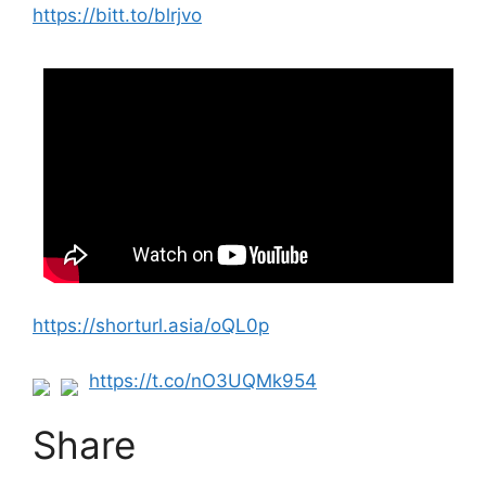
https://bitt.to/blrjvo
https://shorturl.asia/oQL0p
https://t.co/nO3UQMk954
Share