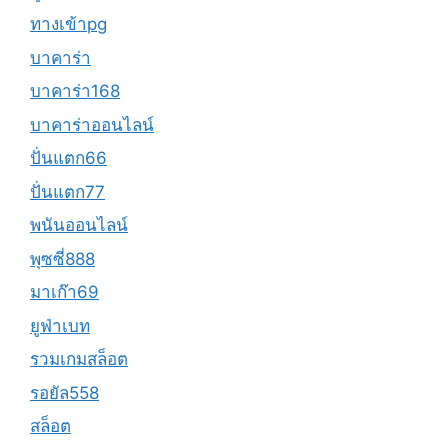
ทางเข้าpg
บาคาร่า
บาคาร่า168
บาคาร่าออนไลน์
ปั่นแตก66
ปั่นแตก77
พนันออนไลน์
พุซซี่888
มาเก๊า69
ยูฟ่าเบท
รวมเกมสล็อต
รอยัล558
สล็อต