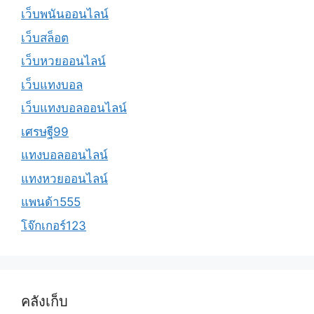
เว็บพนันออนไลน์
เว็บสล็อต
เว็บหวยออนไลน์
เว็บแทงบอล
เว็บแทงบอลออนไลน์
เศรษฐี99
แทงบอลออนไลน์
แทงหวยออนไลน์
แพนด้า555
โจ๊กเกอร์123
คลังเก็บ