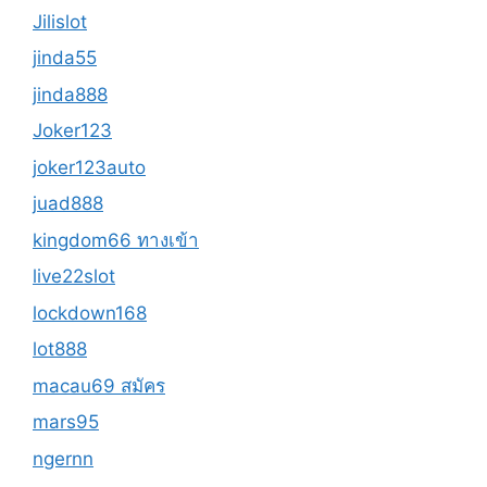
Jilislot
jinda55
jinda888
Joker123
joker123auto
juad888
kingdom66 ทางเข้า
live22slot
lockdown168
lot888
macau69 สมัคร
mars95
ngernn