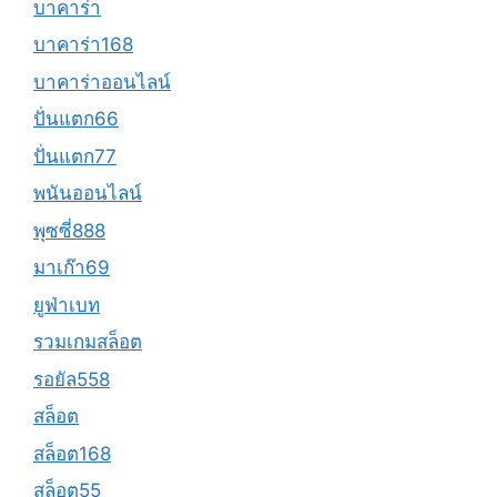
บาคาร่า
บาคาร่า168
บาคาร่าออนไลน์
ปั่นแตก66
ปั่นแตก77
พนันออนไลน์
พุซซี่888
มาเก๊า69
ยูฟ่าเบท
รวมเกมสล็อต
รอยัล558
สล็อต
สล็อต168
สล็อต55