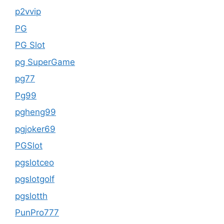
p2vvip
PG
PG Slot
pg SuperGame
pg77
Pg99
pgheng99
pgjoker69
PGSlot
pgslotceo
pgslotgolf
pgslotth
PunPro777