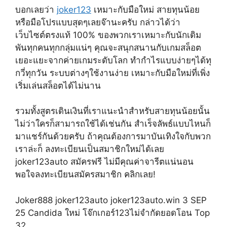
บอกเลยว่า
joker123
เหมาะกับมือใหม่ สายทุนน้อย
หรือมือโปรแบบสุดๆเลยจ๊านะครับ กล่าวได้ว่า
เว็บไซต์ตรงแท้ 100% ของพวกเราเหมาะกับนักเดิม
พันทุกคนทุกกลุ่มแน่ๆ คุณจะสนุกสนานกับเกมสล็อต
เยอะแยะจากค่ายเกมระดับโลก ทำกำไรแบบง่ายๆได้ทุ
กวี่ทุกวัน ระบบต่างๆใช้งานง่าย เหมาะกับมือใหม่ที่เพิ่ง
เริ่มเล่นสล็อตได้ไม่นาน
รวมทั้งสูตรเดินเงินที่เราแนะนำสำหรับสายทุนน้อยนั้น
ไม่ว่าใครก็สามารถใช้ได้เช่นกัน สำเร็จลัพธ์แบบไหนก็
มาแชร์กันด้วยครับ ถ้าคุณต้องการมาบันเทิงใจกับพวก
เราล่ะก็ ลงทะเบียนเป็นสมาชิกใหม่ได้เลย
joker123auto สมัครฟรี ไม่มีคุณค่าจารีตแน่นอน
พอใจลงทะเบียนสมัครสมาชิก คลิกเลย!
Joker888 joker123auto joker123auto.win 3 SEP
25 Candida ใหม่ โจ๊กเกอร์123ไม่จำกัดยอดโอน Top
32