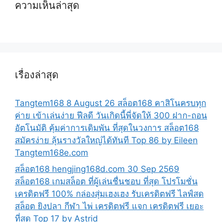
ความเห็นล่าสุด
เรื่องล่าสุด
Tangtem168 8 August 26 สล็อต168 คาสิโนครบทุก
ค่าย เข้าเล่นง่าย ฟีลดี วันเกิดนี้พี่จัดให้ 300 ฝาก-ถอน
อัตโนมัติ คุ้มค่าการเดิมพัน ที่สุดในวงการ สล็อต168
สมัครง่าย ลุ้นรางวัลใหญ่ได้ทันที Top 86 by Eileen
Tangtem168e.com
สล็อต168 hengjing168d.com 30 Sep 2569
สล็อต168 เกมสล็อต ที่ผู้เล่นชื่นชอบ ที่สุด โปรโมชั่น
เครดิตฟรี 100% กล่องสุ่มเฮงเฮง รับเครดิตฟรี ไลฟ์สด
สล็อต ยิงปลา กีฬา ไพ่ เครดิตฟรี แจก เครดิตฟรี เยอะ
ที่สุด Top 17 by Astrid