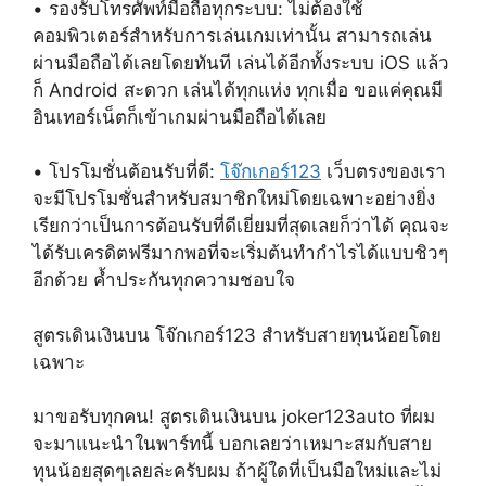
• รองรับโทรศัพท์มือถือทุกระบบ: ไม่ต้องใช้
คอมพิวเตอร์สำหรับการเล่นเกมเท่านั้น สามารถเล่น
ผ่านมือถือได้เลยโดยทันที เล่นได้อีกทั้งระบบ iOS แล้ว
ก็ Android สะดวก เล่นได้ทุกแห่ง ทุกเมื่อ ขอแค่คุณมี
อินเทอร์เน็ตก็เข้าเกมผ่านมือถือได้เลย
• โปรโมชั่นต้อนรับที่ดี:
โจ๊กเกอร์123
เว็บตรงของเรา
จะมีโปรโมชั่นสำหรับสมาชิกใหม่โดยเฉพาะอย่างยิ่ง
เรียกว่าเป็นการต้อนรับที่ดีเยี่ยมที่สุดเลยก็ว่าได้ คุณจะ
ได้รับเครดิตฟรีมากพอที่จะเริ่มต้นทำกำไรได้แบบชิวๆ
อีกด้วย ค้ำประกันทุกความชอบใจ
สูตรเดินเงินบน โจ๊กเกอร์123 สำหรับสายทุนน้อยโดย
เฉพาะ
มาขอรับทุกคน! สูตรเดินเงินบน joker123auto ที่ผม
จะมาแนะนำในพาร์ทนี้ บอกเลยว่าเหมาะสมกับสาย
ทุนน้อยสุดๆเลยล่ะครับผม ถ้าผู้ใดที่เป็นมือใหม่และไม่