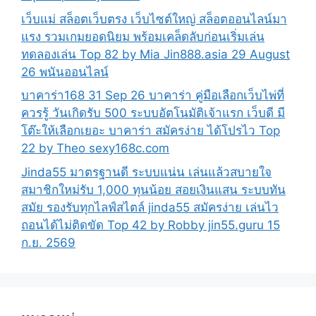
เว็บแม่ สล็อตเว็บตรง เว็บไซต์ใหญ่ สล็อตออนไลน์มา
แรง รวมเกมยอดนิยม พร้อมเคล็ดลับก่อนเริ่มเล่น
ทดลองเล่น Top 82 by Mia Jin888.asia 29 August
26 พนันออนไลน์
บาคาร่า168 31 Sep 26 บาคาร่า คู่มือเลือกเว็บไพ่ที่
ควรรู้ วันเกิดรับ 500 ระบบอัตโนมัติเจ้าแรก เว็บดี มี
โต๊ะให้เลือกเยอะ บาคาร่า สมัครง่าย ได้โปรไว Top
22 by Theo sexy168c.com
Jinda55 มาตรฐานดี ระบบแน่น เล่นแล้วสบายใจ
สมาชิกใหม่รับ 1,000 ทุนน้อย สอยเงินแสน ระบบทัน
สมัย รองรับทุกไลฟ์สไตล์ jinda55 สมัครง่าย เล่นไว
ถอนได้ไม่ติดขัด Top 42 by Robby jin55.guru 15
ก.ย. 2569