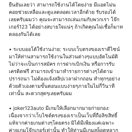
ยืนยันเลยว่า สามารถใช้งานได้โดยง่าย มีแอดไม่น
คอยช่วยเหลือและดูแลตลอดเวลาอีกด้วย รับรองได้
เลยครับผมว่า คุณจะสามารถเล่นเกมกับพวกเรา โจ๊ก
เกอร์123 ได้อย่างสบายใจแน่ๆ ถ้าเกิดคุณไม่เชื่อก็มาท
ดลองกันได้เลย
• ระบบออโต้ใช้งานง่าย: ระบบเว็บตรงของเราดีไซน์
มาให้ท่านสามารถใช้งานในส่วนต่างๆแบบอัตโนมัติ
ไม่ว่าจะเป็นการสมัคร การฝากเบิกเงิน หรือการรับ
เครดิตฟรี สามารถเข้ามาทำรายการต่างๆได้ตาม
ปรารถนา ไม่ต้องแจ้งสลิปเวลาฝากถอน ทำทุกๆอย่าง
ด้วยตัวเองตามขั้นตอนแบบง่ายๆภายในไม่กี่วินาที
เท่านั้น สะดวกสุดๆเลยครับผม
• joker123auto มีเกมให้เลือกมากมายก่ายกอง:
เนื่องจากว่าเว็บไซต์ตรงของเราเป็นเว็บที่ถือลิขสิทธิ์
แท้จากค่ายเกมต่างๆโดยตรง มิได้มีเพียงแค่เฉพาะ
ค่ายเกมโจ๊กเกอร์เท่านั้น ทำให้ท่านมีเกมสล็อตหลาก