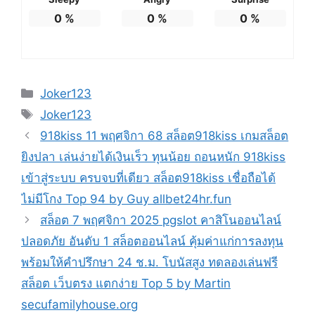
0
%
0
%
0
%
Categories
Joker123
Tags
Joker123
918kiss 11 พฤศจิกา 68 สล็อต918kiss เกมสล็อต
ยิงปลา เล่นง่ายได้เงินเร็ว ทุนน้อย ถอนหนัก 918kiss
เข้าสู่ระบบ ครบจบที่เดียว สล็อต918kiss เชื่อถือได้
ไม่มีโกง Top 94 by Guy allbet24hr.fun
สล็อต 7 พฤศจิกา 2025 pgslot คาสิโนออนไลน์
ปลอดภัย อันดับ 1 สล็อตออนไลน์ คุ้มค่าแก่การลงทุน
พร้อมให้คำปรึกษา 24 ช.ม. โบนัสสูง ทดลองเล่นฟรี
สล็อต เว็บตรง แตกง่าย Top 5 by Martin
secufamilyhouse.org