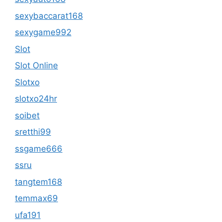
sexybaccarat168
sexygame992
Slot
Slot Online
Slotxo
slotxo24hr
soibet
sretthi99
ssgame666
ssru
tangtem168
temmax69
ufa191