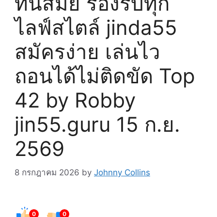
ทันสมัย รองรับทุก
ไลฟ์สไตล์ jinda55
สมัครง่าย เล่นไว
ถอนได้ไม่ติดขัด Top
42 by Robby
jin55.guru 15 ก.ย.
2569
8 กรกฎาคม 2026
by
Johnny Collins
0
0