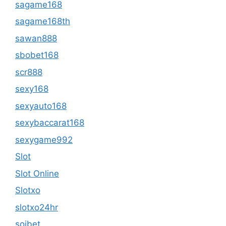
sagame168
sagame168th
sawan888
sbobet168
scr888
sexy168
sexyauto168
sexybaccarat168
sexygame992
Slot
Slot Online
Slotxo
slotxo24hr
soibet