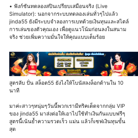
• ฟังก์ชันทดลองสปินเปรียบเสมือนจริง (Live
Simulator): นอกจากระบบทดลองเล่นทั่วๆไปแล้ว
jinda55 ยังมีระบบจำลองการเบทด้วยเงินทุนและสไตล์
การเล่นของตัวคุณเอง เพื่อดูแนวโน้มก่อนลงในสนาม
จริง ช่วยเพิ่มความมั่นใจให้คุณแบบเต็มร้อย
สูตรลับ ปั่น สล็อต55 ยังไงให้โบนัสลงล็อกด้านใน 10
นาที
มาค่ะสาวๆหนุ่มๆวันนี้พวกเรามีทริคเด็ดจากกลุ่ม VIP
ของ jinda55 มาส่งต่อให้เอาไปใช้ทำเงินกันแบบฟรีๆ
สูตรนี้เน้นย้ำความรวดเร็ว แม่น แล้วก็เซฟเงินทุนขั้น
สุด