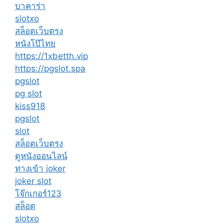
บาคาร่า
slotxo
สล็อตเว็บตรง
หนังโป๊ไทย
https://1xbetth.vip
https://pgslot.spa
pgslot
pg slot
kiss918
pgslot
slot
สล็อตเว็บตรง
ดูหนังออนไลน์
ทางเข้า joker
joker slot
โจ๊กเกอร์123
สล็อต
slotxo