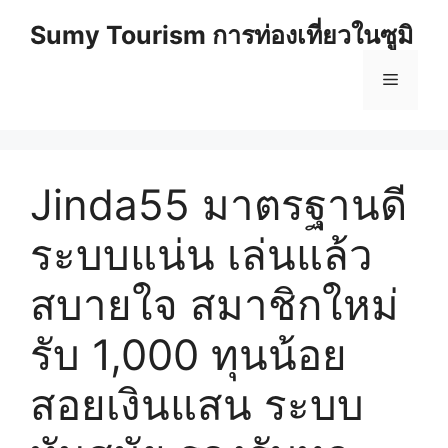
Skip
Sumy Tourism การท่องเที่ยวในซูมิ
to
content
Menu
Jinda55 มาตรฐานดี
ระบบแน่น เล่นแล้ว
สบายใจ สมาชิกใหม่
รับ 1,000 ทุนน้อย
สอยเงินแสน ระบบ