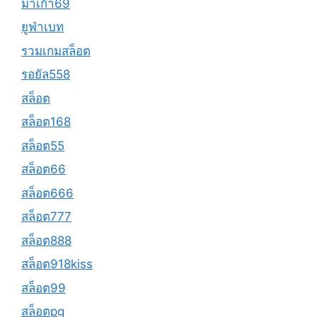
มาเก๊า69
ยูฟ่าเบท
รวมเกมสล็อต
รอยัล558
สล็อต
สล็อต168
สล็อต55
สล็อต66
สล็อต666
สล็อต777
สล็อต888
สล็อต918kiss
สล็อต99
สล็อตpg