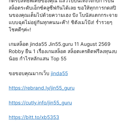
กดรับสิทธิพิเศษของคุณ แล้วไปบันเทิงใจกับการปั่น
สล็อตระดับเอ็กซ์คลูซีฟกันได้เลย ขอให้ทุกการกดสปิ
นของคุณเต็มไปด้วยความเฮง ปัง โบนัสแตกกระจาย
แบบฉุดไม่อยู่กันทุกคนนะค๊า! ชิตังเมโป้ง! ร่ำรวยๆ
โชคดีๆค่ะ!
เกมสล็อต jinda55 Jin55.guru 11 August 2569
Robby ยืน 1 เรื่องเกมสล็อต สล็อตเครดิตฟรีลงทุนงบ
น้อย กำไรหลักแสน Top 55
ขอขอบคุณมากเว็บ
jinda55
https://rebrand.ly/jin55_guru
https://cutly.info/jin55_guru
https://bitt.to/xb5353