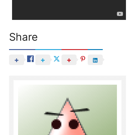
Share