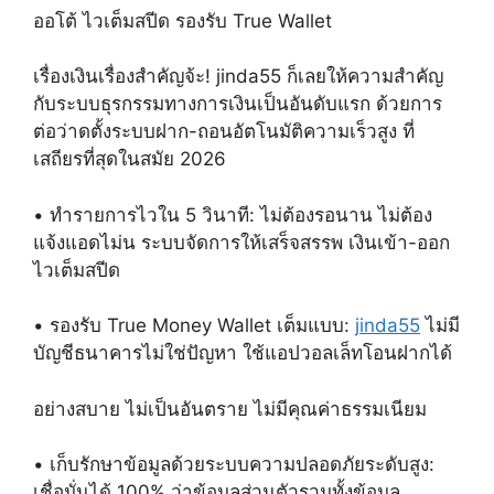
ออโต้ ไวเต็มสปีด รองรับ True Wallet
เรื่องเงินเรื่องสำคัญจ้ะ! jinda55 ก็เลยให้ความสำคัญ
กับระบบธุรกรรมทางการเงินเป็นอันดับแรก ด้วยการ
ต่อว่าดตั้งระบบฝาก-ถอนอัตโนมัติความเร็วสูง ที่
เสถียรที่สุดในสมัย 2026
• ทำรายการไวใน 5 วินาที: ไม่ต้องรอนาน ไม่ต้อง
แจ้งแอดไม่น ระบบจัดการให้เสร็จสรรพ เงินเข้า-ออก
ไวเต็มสปีด
• รองรับ True Money Wallet เต็มแบบ:
jinda55
ไม่มี
บัญชีธนาคารไม่ใช่ปัญหา ใช้แอปวอลเล็ทโอนฝากได้
อย่างสบาย ไม่เป็นอันตราย ไม่มีคุณค่าธรรมเนียม
• เก็บรักษาข้อมูลด้วยระบบความปลอดภัยระดับสูง:
เชื่อมั่นได้ 100% ว่าข้อมูลส่วนตัวรวมทั้งข้อมูล