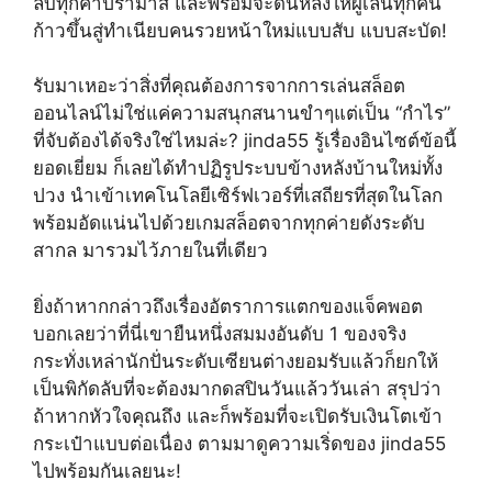
ลบทุกคำปรามาส และพร้อมจะดันหลังให้ผู้เล่นทุกคน
ก้าวขึ้นสู่ทำเนียบคนรวยหน้าใหม่แบบสับ แบบสะบัด!
รับมาเหอะว่าสิ่งที่คุณต้องการจากการเล่นสล็อต
ออนไลน์ไม่ใช่แค่ความสนุกสนานขำๆแต่เป็น “กำไร”
ที่จับต้องได้จริงใช่ไหมล่ะ? jinda55 รู้เรื่องอินไซต์ข้อนี้
ยอดเยี่ยม ก็เลยได้ทำปฏิรูประบบข้างหลังบ้านใหม่ทั้ง
ปวง นำเข้าเทคโนโลยีเซิร์ฟเวอร์ที่เสถียรที่สุดในโลก
พร้อมอัดแน่นไปด้วยเกมสล็อตจากทุกค่ายดังระดับ
สากล มารวมไว้ภายในที่เดียว
ยิ่งถ้าหากกล่าวถึงเรื่องอัตราการแตกของแจ็คพอต
บอกเลยว่าที่นี่เขายืนหนึ่งสมมงอันดับ 1 ของจริง
กระทั่งเหล่านักปั่นระดับเซียนต่างยอมรับแล้วก็ยกให้
เป็นพิกัดลับที่จะต้องมากดสปินวันแล้ววันเล่า สรุปว่า
ถ้าหากหัวใจคุณถึง และก็พร้อมที่จะเปิดรับเงินโตเข้า
กระเป๋าแบบต่อเนื่อง ตามมาดูความเริ่ดของ jinda55
ไปพร้อมกันเลยนะ!