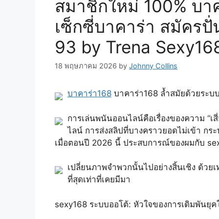
สมาชิกใหม่ 100% บาคาร
เซ็กซี่บาคาร่า สมัครปั
93 by Trena Sexy16
18 พฤษภาคม 2026
by
Johnny Collins
บาคาร่า168
บาคาร่า168 ล้ำสมัยด้วยระบบ อ
การเล่นพนันออนไลน์คือเรื่องของความ “เสี
ไลน์ การส่งสลิปที่บางคราวยอดไม่เข้า กระทั่
เมื่อตอนปี 2026 นี้ ประสบการณ์ของผมกับ s
เปลี่ยนภาพจำพวกนั้นไปอย่างสิ้นเชิง ด้วยเ
ที่สุดเท่าที่เคยมีมา
sexy168 ระบบออโต้: หัวใจของการเดิมพันยุค