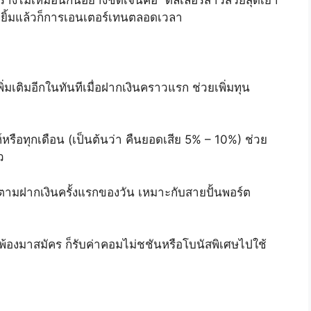
อยยิ้มแล้วก็การเอนเตอร์เทนตลอดเวลา
่มเติมอีกในทันทีเมื่อฝากเงินคราวแรก ช่วยเพิ่มทุน
ห์หรือทุกเดือน (เป็นต้นว่า คืนยอดเสีย 5% – 10%) ช่วย
ว
ก็ตามฝากเงินครั้งแรกของวัน เหมาะกับสายปั้นพอร์ต
นพ้องมาสมัคร ก็รับค่าคอมไม่ชชันหรือโบนัสพิเศษไปใช้