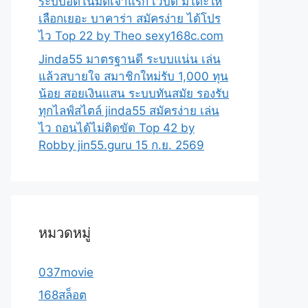
ระบบอัตโนมัติเจ้าแรก เว็บดี มีโต๊ะให้
เลือกเยอะ บาคาร่า สมัครง่าย ได้โปร
ไว Top 22 by Theo sexy168c.com
Jinda55 มาตรฐานดี ระบบแน่น เล่น
แล้วสบายใจ สมาชิกใหม่รับ 1,000 ทุน
น้อย สอยเงินแสน ระบบทันสมัย รองรับ
ทุกไลฟ์สไตล์ jinda55 สมัครง่าย เล่น
ไว ถอนได้ไม่ติดขัด Top 42 by
Robby jin55.guru 15 ก.ย. 2569
หมวดหมู่
037movie
168สล็อต