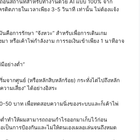
าก-ถอนสถานที่สำหรับทำงานด้วย AI แบบ 100% จาก
ดิตภายในเวลาเพียง 3-5 วินาที เท่านั้น ไม่ต้องแจ้ง
ามันคือการรักษา “จังหวะ” สำหรับเพื่อการเดินเกม
งมา หรือเค้าไพ่กำลังงาม การรอเงินเข้าเพียง 1 นาทีอาจ
มีอย่างต่ำ”
ริ่มจากศูนย์ (หรือหลักสิบหลักร้อย) กระทั่งไต่ไปถึงหลัก
วามเสี่ยง” ได้อย่างอิสระ
่ 20-50 บาท เพื่อทดสอบความนิ่งของระบบและก็เค้าไพ่
อย่างต่ำทำให้ผมสามารถถอนกำไรออกมาเก็บไว้ก่อน
พื่อเป็นการป้องกันและไม่ให้ตนเองเผลอเล่นจนถึงหมด