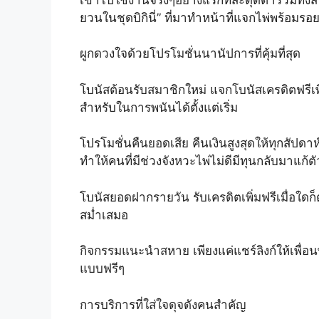
ยวนในชุดบิกินี่” ที่มาทำหน้าที่แจกไพ่พร้อมร
ผูกดวงใจด้วยโปรโมชั่นนานัปการที่คุ้มที่สุด
โบนัสต้อนรับสมาชิกใหม่ แจกโบนัสเครดิตฟรีเพิ
สำหรับในการพนันได้ตั้งแต่เริ่ม
โปรโมชั่นคืนยอดเสีย คืนเงินสูงสุดให้ทุกสัปดา
ทำให้คนที่มีช่วงจังหวะไพ่ไม่ดีมีทุนกลับมาแก้ตั
โบนัสยอดฝากรายวัน รับเครดิตเพิ่มฟรีเมื่อใด
สม่ำเสมอ
กิจกรรมแนะนำสหาย เพียงแค่แชร์ลิงก์ให้เพื่อ
แบบฟรีๆ
การบริการที่ใส่ใจดุจดังคนสำคัญ