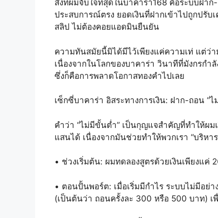
สิ่งที่ผมจับใจที่สุดในบาคาร่า168 คือระบบฝ
ประสบการณ์ตรง ยอดเงินที่ฝากเข้าไปถูกปรับเคร
สลิป ไม่ต้องคอยแอดมินยืนยัน
ความทันสมัยนี้มิได้มีไว้เพียงแค่ความเท่ แต่ว่
เนื่องจากในโลกของบาคาร่า วินาทีที่มังกรกำลั
ซึ่งก็คือการพลาดโอกาสทองคำไปเลย
เซ็กซี่บาคาร่า อิสระทางการเงิน: ฝาก-ถอน “ไม่
คำว่า “ไม่มีขั้นต่ำ” เป็นกุญแจสำคัญที่ทำให้ผมเ
แสนได้ เนื่องจากมันช่วยทำให้พวกเรา “บริหารค
• ช่วงเริ่มต้น: ผมทดลองสูตรด้วยเงินเพียงแค
• ตอนปั้นพอร์ต: เมื่อเริ่มมีกำไร ระบบไม่มี
(เป็นต้นว่า ถอนครั้งละ 300 หรือ 500 บาท) เ