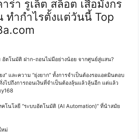
่า รูเล็ต สล็อต เสือมังกร
่น ทำกำไรตั้งแต่วันนี้ Top
8a.com
ัตโนมัติ ฝาก-ถอน​ไม่มีอย่างน้อย จากศูนย์สู่แสน?
่ยง” และความ “ยุ่งยาก” ทั้งการจำเป็นต้องรอแอดมินตอบ
งไปถึงการถอนเงินที่จำเป็นต้องลุ้นแล้วลุ้นอีก แต่แล้ว
exy168
ทคโนโลยี “ระบบอัตโนมัติ (AI Automation)” ที่นำสมัย
ใหม่