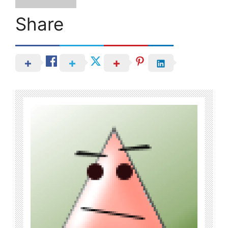
Share