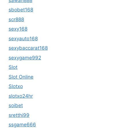
sawan888
sbobet168
scr888
sexy168
sexyauto168
sexybaccarat168
sexygame992
Slot
Slot Online
Slotxo
slotxo24hr
soibet
sretthi99
ssgame666