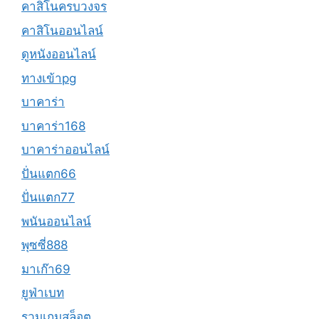
คาสิโนครบวงจร
คาสิโนออนไลน์
ดูหนังออนไลน์
ทางเข้าpg
บาคาร่า
บาคาร่า168
บาคาร่าออนไลน์
ปั่นแตก66
ปั่นแตก77
พนันออนไลน์
พุซซี่888
มาเก๊า69
ยูฟ่าเบท
รวมเกมสล็อต