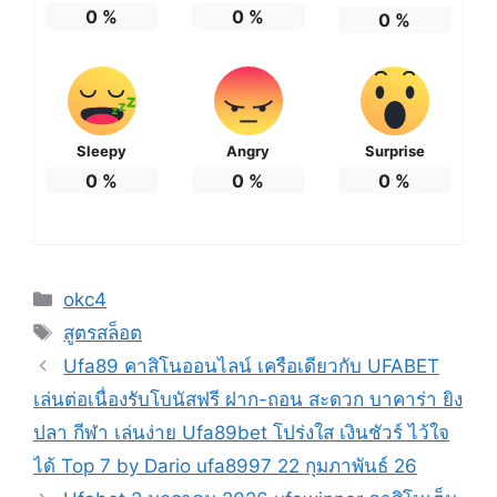
0
%
0
%
0
%
Sleepy
Angry
Surprise
0
%
0
%
0
%
Categories
okc4
Tags
สูตรสล็อต
Ufa89 คาสิโนออนไลน์ เครือเดียวกับ UFABET
เล่นต่อเนื่องรับโบนัสฟรี ฝาก-ถอน สะดวก บาคาร่า ยิง
ปลา กีฬา เล่นง่าย Ufa89bet โปร่งใส เงินชัวร์ ไว้ใจ
ได้ Top 7 by Dario ufa8997 22 กุมภาพันธ์ 26