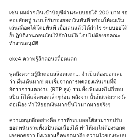
เช่น ผมฝากเงินเข้าบัญชีผ่านระบบออโต้ 200 บาท รอ
คอยสักครู่ ระบบก็รับรองยอดเงินทันที พร้อมให้ผมเริ่ม
เล่นสล็อตได้โดยทันที เมื่อเล่นแล้วได้กำไร ระบบออโต้
ก็ปฏิบัติงานถอนเงินให้อัตโนมัติ โดยไม่ต้องรอคณะ
ทำงานอนุมัติ
okc4 ความรู้สึกตอนสล็อตแตก
พูดถึงความรู้สึกตอนสล็อตแตก… จำเป็นต้องบอกเลย
ว่า ตื่นเต้นมาก! ผมเริ่มจากการทดลองเล่นเกมที่มี
อัตราการแตกง่าย (RTP สูง) รวมทั้งเพียงแค่ไม่กี่รอบ
สปิน ก็ได้แจ็คพอตเล็กๆก่อน หลังจากนั้นก็สะสมรางวัล
ต่อเนื่อง ทำให้ยอดเงินมากขึ้นไวมากมายจริงๆ
ความสนุกอีกอย่างคือ การที่ระบบออโต้สามารถปรับ
ยอดพนันรวมทั้งสปินต่อเนื่องได้ ทำให้ผมไม่ต้องรอกด
เองทุกคราว ยิ่งเวลาแจ็คพอตมาถึง ความไวของระบบ