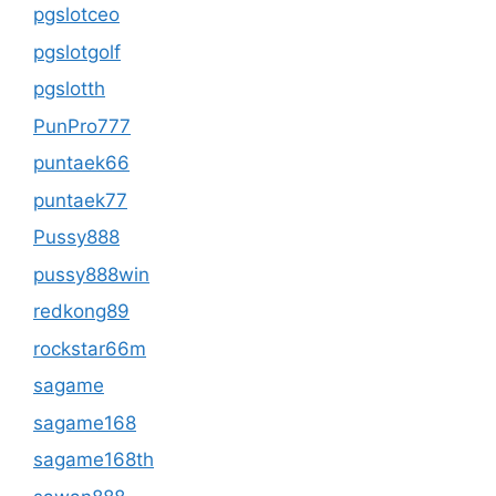
pgslotceo
pgslotgolf
pgslotth
PunPro777
puntaek66
puntaek77
Pussy888
pussy888win
redkong89
rockstar66m
sagame
sagame168
sagame168th