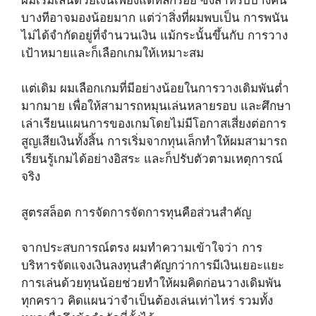
บางทีอาจมองน้อยมาก แต่ว่าสิ่งที่ผมพบเป็น การพนัน
ไม่ได้จำกัดอยู่ที่จำนวนเงิน แม้กระนั้นขึ้นกับ การวาง
เป้าหมายและก็เลือกเกมให้เหมาะสม
แต่เดิม ผมเลือกเกมที่มีอย่างน้อยในการวางเดิมพันต่ำ
มากมาย เพื่อให้สามารถหมุนเล่นหลายรอบ และศึกษา
เล่าเรียนแผนการของเกมโดยไม่มีโอกาสเสี่ยงต่อการ
สูญเสียเงินทั้งสิ้น การเริ่มจากทุนเล็กทำให้ผมสามารถ
เรียนรู้เกมได้อย่างอิสระ และก็ปรับตัวตามเหตุการณ์
จริง
สูตรสล็อต การจัดการจัดการทุนคือส่วนสำคัญ
จากประสบการณ์ตรง ผมทำความเข้าใจว่า การ
บริหารจัดแจงเงินลงทุนสำคัญกว่าการมีเงินเยอะแยะ
การเล่นด้วยทุนน้อยช่วยทำให้ผมคิดก่อนวางเดิมพัน
ทุกคราว คิดแผนว่าจำเป็นต้องเล่นเท่าไหร่ รวมทั้ง