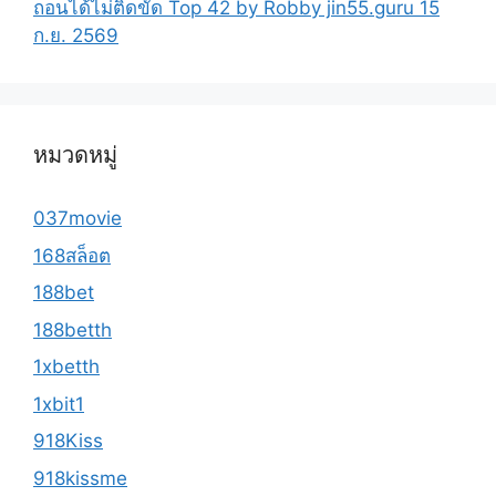
ถอนได้ไม่ติดขัด Top 42 by Robby jin55.guru 15
ก.ย. 2569
หมวดหมู่
037movie
168สล็อต
188bet
188betth
1xbetth
1xbit1
918Kiss
918kissme