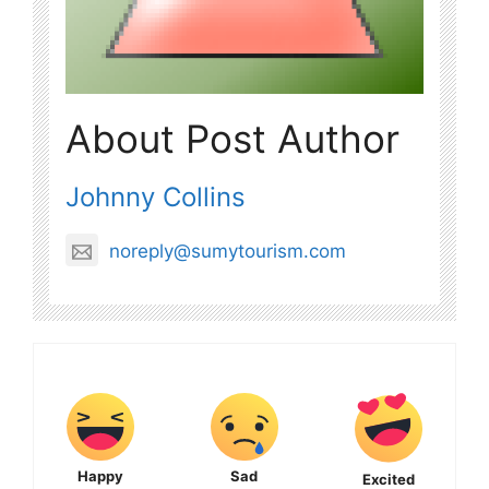
About Post Author
Johnny Collins
noreply@sumytourism.com
Happy
Sad
Excited