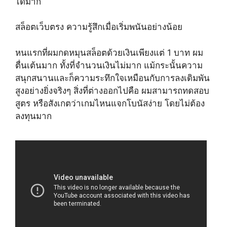
ได้มาก
สล็อตเว็บตรง ความรู้สึกเมื่อเริ่มพนันอย่างน้อย
หนแรกที่ผมกดหมุนสล็อตด้วยเงินเพียงแต่ 1 บาท ผม
ตื่นเต้นมาก ทั้งที่จำนวนเงินไม่มาก แม้กระนั้นความ
สนุกสนานและก็ความระทึกใจเหมือนกับการลงเดิมพัน
สูงอย่างยิ่งจริงๆ สิ่งที่ต่างออกไปคือ ผมสามารถทดสอบ
สูตร หรือสังเกตว่าเกมไหนแจกโบนัสง่าย โดยไม่ต้อง
ลงทุนมาก