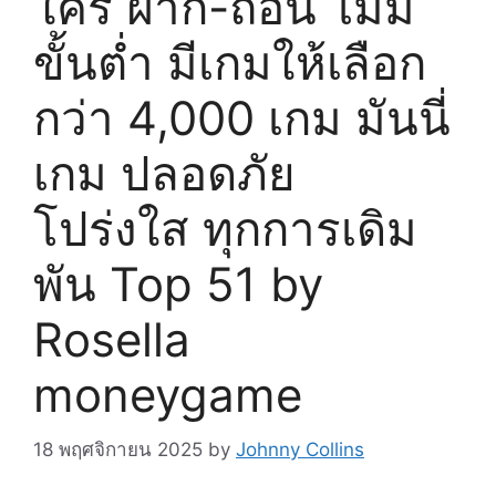
ใคร ฝาก-ถอน ไม่มี
ขั้นต่ำ มีเกมให้เลือก
กว่า 4,000 เกม มันนี่
เกม ปลอดภัย
โปร่งใส ทุกการเดิม
พัน Top 51 by
Rosella
moneygame
18 พฤศจิกายน 2025
by
Johnny Collins