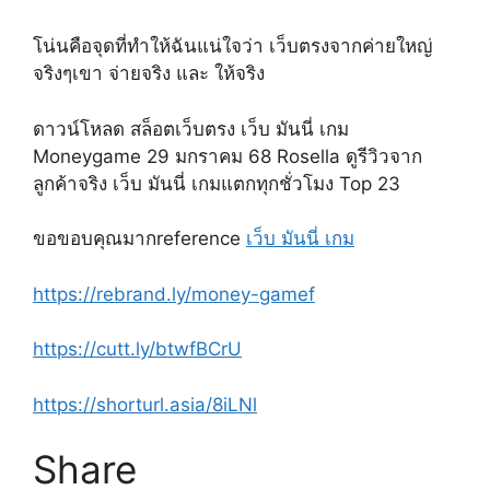
โน่นคือจุดที่ทำให้ฉันแน่ใจว่า เว็บตรงจากค่ายใหญ่
จริงๆเขา จ่ายจริง และ ให้จริง
ดาวน์โหลด สล็อตเว็บตรง เว็บ มันนี่ เกม
Moneygame 29 มกราคม 68 Rosella ดูรีวิวจาก
ลูกค้าจริง เว็บ มันนี่ เกมแตกทุกชั่วโมง Top 23
ขอขอบคุณมากreference
เว็บ มันนี่ เกม
https://rebrand.ly/money-gamef
https://cutt.ly/btwfBCrU
https://shorturl.asia/8iLNl
Share