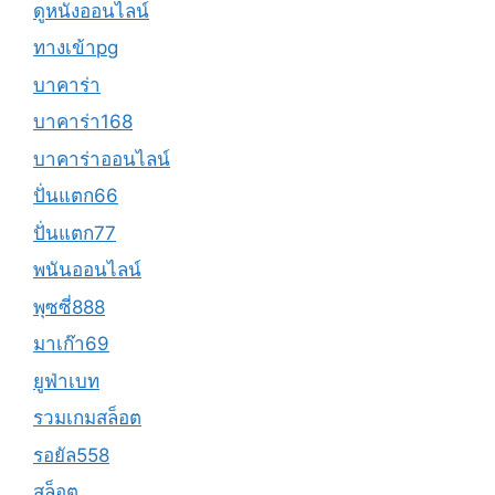
ดูหนังออนไลน์
ทางเข้าpg
บาคาร่า
บาคาร่า168
บาคาร่าออนไลน์
ปั่นแตก66
ปั่นแตก77
พนันออนไลน์
พุซซี่888
มาเก๊า69
ยูฟ่าเบท
รวมเกมสล็อต
รอยัล558
สล็อต