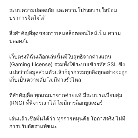
ระบบความปลอดภัย และความโปร่งสบายใสป้อม
ปราการจิตใจได้
สิ่งสำคัญที่สุดของการเล่นสล็อตออนไลน์เป็น ความ
ปลอดภัย
เว็บตรงที่ฉันเลือกเล่นนั้นมีใบสุทธิจากต่างแดน
(Gaming License) รวมทั้งใช้ระบบเข้ารหัส SSL ซึ่ง
แปลว่าข้อมูลส่วนตัวแล้วก็ธุรกรรมทุกสิ่งทุกอย่างจะถูก
เก็บเป็นความลับ ไม่มีทางรั่วไหล
ที่สำคัญคือ ทุกเกมมาจากค่ายแท้ มีระบบระเบียบสุ่ม
(RNG) ที่พิจารณาได้ ไม่มีการล็อกยูสเซอร์
เล่นแล้วเชื่อมั่นได้ว่า ทุกการหมุนคือ โอกาสจริง ไม่มี
การปรับอัตราแพ้ชนะ