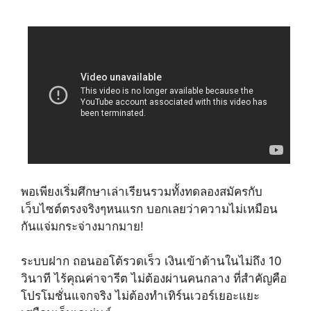
พอเพียงเริ่มศึกษาเล่าเรียนรวมทั้งทดลองสมัครกับ
เว็บไซต์ตรงจริงๆหนแรก บอกเลยว่าความไม่เหมือน
กันแจ่มกระจ่างมากมาย!
ระบบฝาก ถอนออโต้รวดเร็ว เงินเข้าด้านในไม่ถึง 10
วินาที ไร้คุณค่าจารีต ไม่ต้องผ่านคนกลาง ที่สำคัญคือ
โปรโมชั่นแจกจริง ไม่ต้องทำเทิร์นเวอร์เยอะแยะ