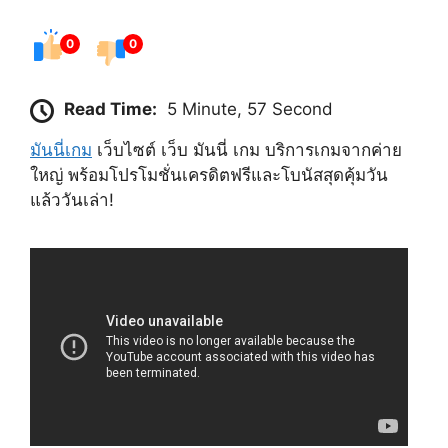
0
0
Read Time:
5 Minute, 57 Second
มันนี่เกม
เว็บไซต์ เว็บ มันนี่ เกม บริการเกมจากค่าย
ใหญ่ พร้อมโปรโมชั่นเครดิตฟรีและโบนัสสุดคุ้มวัน
แล้ววันเล่า!