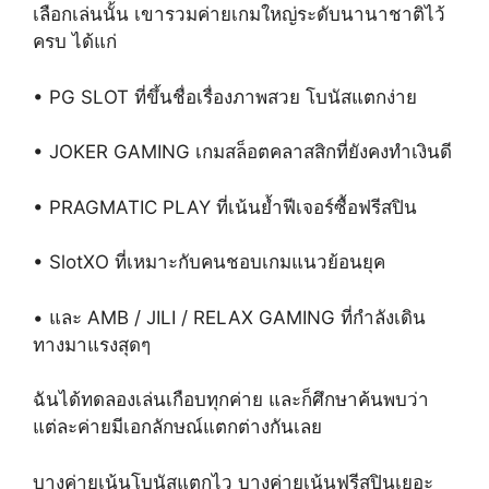
เลือกเล่นนั้น เขารวมค่ายเกมใหญ่ระดับนานาชาติไว้
ครบ ได้แก่
• PG SLOT ที่ขึ้นชื่อเรื่องภาพสวย โบนัสแตกง่าย
• JOKER GAMING เกมสล็อตคลาสสิกที่ยังคงทำเงินดี
• PRAGMATIC PLAY ที่เน้นย้ำฟีเจอร์ซื้อฟรีสปิน
• SlotXO ที่เหมาะกับคนชอบเกมแนวย้อนยุค
• และ AMB / JILI / RELAX GAMING ที่กำลังเดิน
ทางมาแรงสุดๆ
ฉันได้ทดลองเล่นเกือบทุกค่าย และก็ศึกษาค้นพบว่า
แต่ละค่ายมีเอกลักษณ์แตกต่างกันเลย
บางค่ายเน้นโบนัสแตกไว บางค่ายเน้นฟรีสปินเยอะ