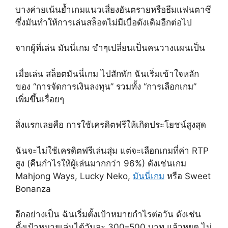
บางค่ายเน้นย้ำเกมแนวเสี่ยงอันตรายหรือธีมแฟนตาซี
ซึ่งมันทำให้การเล่นสล็อตไม่มีเบื่อดังเดิมอีกต่อไป
จากผู้ที่เล่น มันนี่เกม ขำๆเปลี่ยนเป็นคนวางแผนเป็น
เมื่อเล่น สล็อตมันนี่เกม ไปสักพัก ฉันเริ่มเข้าใจหลัก
ของ “การจัดการเงินลงทุน” รวมทั้ง “การเลือกเกม”
เพิ่มขึ้นเรื่อยๆ
สิ่งแรกเลยคือ การใช้เครดิตฟรีให้เกิดประโยชน์สูงสุด
ฉันจะไม่ใช้เครดิตฟรีเล่นสุ่ม แต่จะเลือกเกมที่ค่า RTP
สูง (คืนกำไรให้ผู้เล่นมากกว่า 96%) ดังเช่นเกม
Mahjong Ways, Lucky Neko,
มันนี่เกม
หรือ Sweet
Bonanza
อีกอย่างเป็น ฉันเริ่มตั้งเป้าหมายกำไรต่อวัน ดังเช่น
ตั้งเป้าหมายเล่นได้วันละ 300–500 บาท แล้วหยุด ไม่