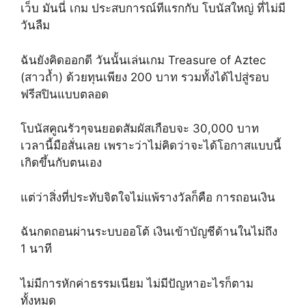
เว็บ มันนี่ เกม ประสบการณ์ทีแรกกับ โบนัสใหญ่ ที่ไม่มี
วันลืม
ฉันยังคิดออกดี วันนั้นเล่นเกม Treasure of Aztec
(สาวถ้ำ) ด้วยทุนเพียง 200 บาท รวมทั้งได้ไปสู่รอบ
ฟรีสปินแบบตลอด
โบนัสคูณรัวๆจนยอดสัมผัสเกือบจะ 30,000 บาท
เวลานี้มือสั่นเลย เพราะว่าไม่คิดว่าจะได้โอกาสแบบนี้
เกิดขึ้นกับตนเอง
แต่ว่าสิ่งที่ประทับจิตใจไม่แพ้รางวัลก็คือ การถอนเงิน
ฉันกดถอนผ่านระบบออโต้ เงินเข้าบัญชีด้านในไม่ถึง
1 นาที
ไม่มีการหักค่าธรรมเนียม ไม่มีปัญหาอะไรก็ตาม
ทั้งหมด