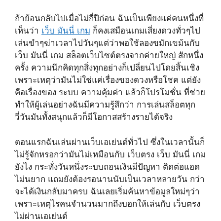
ถ้าย้อนกลับไปเมื่อไม่กี่ปีก่อน ฉันเป็นเพียงแค่คนหนึ่งที่
เห็นว่า
เว็บ มันนี่ เกม
ก็คงเสมือนเกมเสี่ยงดวงทั่วๆไป
เล่นขำๆฆ่าเวลาไปวันๆแต่ว่าพอใช้ลองขมักเขม้นกับ
เว็บ มันนี่ เกม สล็อตเว็บไซต์ตรงจากค่ายใหญ่ สักหนึ่ง
ครั้ง ความนึกคิดทุกสิ่งทุกอย่างก็เปลี่ยนไปโดยสิ้นเชิง
เพราะเหตุว่ามันไม่ใช่แค่เรื่องของดวงหรือโชค แต่ยัง
คือเรื่องของ ระบบ ความคุ้มค่า แล้วก็โปรโมชั่น ที่ช่วย
ทำให้ผู้เล่นอย่างฉันมีความรู้สึกว่า การเล่นสล็อตทุก
วี่วันมันทั้งสนุกแล้วก็มีโอกาสสร้างรายได้จริง
ตอนแรกฉันเล่นผ่านเว็บเอเย่นต์ทั่วไป ซึ่งในเวลานั้นก็
ไม่รู้จักหรอกว่ามันไม่เหมือนกับ เว็บตรง เว็บ มันนี่ เกม
ยังไง กระทั่งวันหนึ่งระบบถอนเงินมีปัญหา ติดต่อแอด
ไม่นยาก แถมยังต้องรอนานนับเป็นเวลาหลายวัน กว่า
จะได้เงินกลับมาครบ ฉันเลยเริ่มค้นหาข้อมูลใหม่ๆว่า
เพราะเหตุไรคนจำนวนมากถึงบอกให้เล่นกับ เว็บตรง
ไม่ผ่านเอเย่นต์