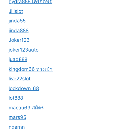
hydra888 เครดิตฟรี
Jilislot
jinda55
jinda888
Joker123
joker123auto
juad888
kingdom66 ทางเข้า
live22slot
lockdown168
lot888
macau69 สมัคร
mars95
ngernn