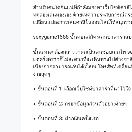
สำหรับคนใดกันแน่ที่กำลังมองหาเว็บไซต์คาสิโ
ทดลองเล่นมองเอง ด้วยเหตุว่าประสบการณ์ตรงขอ
เปลี่ยนแปลงการเล่นคาสิโนออนไลน์ให้สนุกรวมทั
sexygame1688 ขั้นตอนสมัครเล่นบาคาร่าแบ
ขั้นแรกจะต้องกล่าวว่าผมเป็นคนชอบเกมไพ่ 
แต่ครั้งคราวก็ไม่สะดวกที่จะเดินทางไปต่าง
เนื่องจากสามารถเล่นได้ทั้งบน โทรศัพท์เคลื่อ
ง่ายสุดๆ
• ขั้นตอนที่ 1: เลือกเว็บไซต์บาคาร่าที่น่าไว้ใจ
• ขั้นตอนที่ 2: กรอกข้อมูลส่วนตัวอย่างง่ายๆ
• ขั้นตอนที่ 3: ฝากเงินครั้งแรก