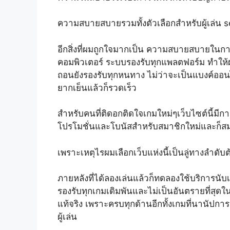
ความสบายสบายรวมทั้งตัวเลือกสำหรับผู้เล่น
อีกสิ่งที่ผมถูกใจมากเป็น ความสบายสบายในการใ
คอมพิวเตอร์ ระบบรองรับทุกแพลตฟอร์ม ทำให้ผ
ถอนยังรองรับทุกหนทาง ไม่ว่าจะเป็นแบงค์ออนไล
ยากเย็นแล้วก็รวดเร็ว
สำหรับคนที่ติดอกติดใจเกมใหม่ๆเว็บไซต์นี้มีกา
โปรโมชั่นและโบนัสสำหรับสมาชิกใหม่และก็สมา
เพราะเหตุไรผมเลือกเว็บแห่งนี้เป็นลู่ทางลำดับ
ภายหลังที่ได้ลองเล่นแล้วก็ทดลองใช้บริการนับ
รองรับทุกเกมเดิมพันและไม่เป็นอันตรายที่สุดใ
แท้จริง เพราะครบทุกด้านอีกทั้งเกมที่นานัป
ผู้เล่น