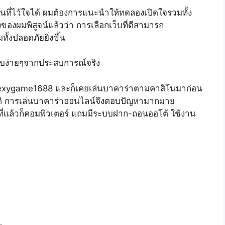
นที่ไว้ใจได้ ผมต้องการแนะนำให้ทดลองเปิดใจรวมทั้ง
งผมพิสูจน์แล้วว่า การเลือกเว็บที่ดีสามารถ
้งปลอดภัยยิ่งขึ้น
บง่ายๆจากประสบการณ์จริง
sexygame1688 และก็เคยเล่นบาคาร่าตามคาสิโนมาก่อน
ชาติ การเล่นบาคาร่าออนไลน์จึงตอบปัญหามากมาย
นที่แล้วก็คอมพิวเตอร์ แถมมีระบบฝาก-ถอนออโต้ ใช้งาน