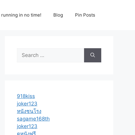
 running in no time!
Blog
Pin Posts
Search
for:
918kiss
joker123
หนังชนโรง
sagame168th
joker123
ดูหนังฟรี