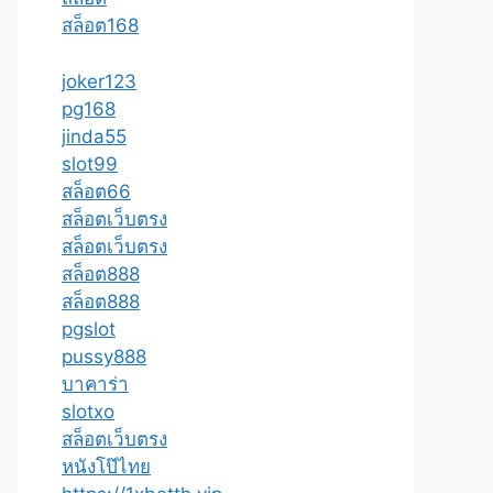
สล็อต168
joker123
pg168
jinda55
slot99
สล็อต66
สล็อตเว็บตรง
สล็อตเว็บตรง
สล็อต888
สล็อต888
pgslot
pussy888
บาคาร่า
slotxo
สล็อตเว็บตรง
หนังโป๊ไทย