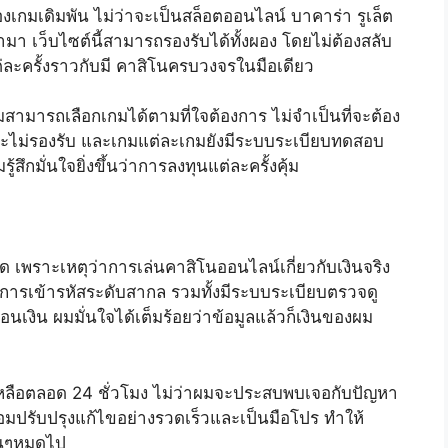
เกมเดิมพัน ไม่ว่าจะเป็นสล็อตออนไลน์ บาคาร่า รูเล็ต
ข้ามา เว็บไซต์นี้สามารถรองรับได้ทั้งผอง โดยไม่ต้องสลับ
แต่ละครั้งราวกับมี คาสิโนครบวงจรในมือเดียว
มสามารถเลือกเกมได้ตามที่ใจต้องการ ไม่จำเป็นที่จะต้อง
จะไม่รองรับ และเกมแต่ละเกมยังมีระบบระเบียบทดสอบ
้สึกมั่นใจยิ่งขึ้นว่าการลงทุนแต่ละครั้งคุ้ม
สุด เพราะเหตุว่าการเล่นคาสิโนออนไลน์เกี่ยวกับเงินจริง
 การเข้ารหัสระดับสากล รวมทั้งมีระบบระเบียบตรวจดู
นเงิน ผมมั่นใจได้เต็มร้อยว่าข้อมูลแล้วก็เงินของผม
วยเหลือตลอด 24 ชั่วโมง ไม่ว่าผมจะประสบพบเจอกับปัญหา
อมปรับปรุงแก้ไขอย่างรวดเร็วและเป็นมือโปร ทำให้
่นๆหมดไป