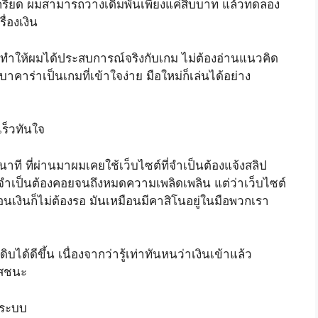
รียด ผมสามารถวางเดิมพันเพียงแค่สิบบาท แล้วทดลอง
ื่องเงิน
ก็ทำให้ผมได้ประสบการณ์จริงกับเกม ไม่ต้องอ่านแนวคิด
าบาคาร่าเป็นเกมที่เข้าใจง่าย มือใหม่ก็เล่นได้อย่าง
ร็วทันใจ
าที ที่ผ่านมาผมเคยใช้เว็บไซต์ที่จำเป็นต้องแจ้งสลิป
ำเป็นต้องคอยจนถึงหมดความเพลิดเพลิน แต่ว่าเว็บไซต์
ถอนเงินก็ไม่ต้องรอ มันเหมือนมีคาสิโนอยู่ในมือพวกเรา
้ดีขึ้น เนื่องจากว่ารู้เท่าทันหนว่าเงินเข้าแล้ว
าสชนะ
กระบบ