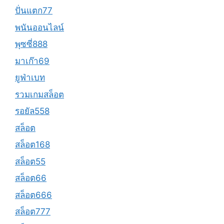
ปั่นแตก77
พนันออนไลน์
พุซซี่888
มาเก๊า69
ยูฟ่าเบท
รวมเกมสล็อต
รอยัล558
สล็อต
สล็อต168
สล็อต55
สล็อต66
สล็อต666
สล็อต777