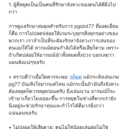
1. ผู้ที่หยุดเป็นเป็นคนที่รักษาจังหวะของตนได้ดียิ่งไป
กว่า
การดูแลรักษาสมดุลสำหรับการ pgslot77 ที่ยอดเยี่ยม
ก็คือ การไม่ปลดปล่อยให้เกมระบุทุกๆสิ่งทุกๆอย่างของ
พวกเรา เราจำเป็นที่จะต้องรักษาจังหวะการเล่นของ
ตนเองให้ได้ หากแม้ตอนกำลังได้หรือเสียก็ตาม เพราะ
ถ้าเกิดปล่อยให้อารมณ์นำทั้งหมดทั้งปวง บอกเลยว่า
แผนพังแน่ๆขอรับ
• ทราบดีว่าเมื่อใดควรจะพอ:
สล็อต
แม้กระทั่งเล่นเกม
pg77 บันเทิงใจมากแค่ไหน แม้กระนั้นถ้ามันถึงจังหวะ
ต้องหยุดก็ควรหยุดก่อนครับ ยิ่งเล่นนาน อารมณ์ก็จะ
เข้ามาเกี่ยวโยงเยอะขึ้น การหยุดในช่วงที่พวกเรายัง
นิ่งอยู่จะช่วยรักษาทุนและกำไรได้ดีมากยิ่งกว่า
แน่นอนขอรับ
• ไม่ปล่อยให้เสียดาย: คนไม่ใช่น้อยเล่นต่อไม่ใช่