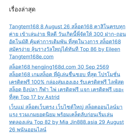
เรื่องล่าสุด
Tangtem168 8 August 26 สล็อต168 คาสิโนครบทุก
ค่าย เข้าเล่นง่าย ฟีลดี วันเกิดนี้พี่จัดให้ 300 ฝาก-ถอน
อัตโนมัติ คุ้มค่าการเดิมพัน ที่สุดในวงการ สล็อต168
สมัครง่าย ลุ้นรางวัลใหญ่ได้ทันที Top 86 by Eileen
Tangtem168e.com
สล็อต168 hengjing168d.com 30 Sep 2569
สล็อต168 เกมสล็อต ที่ผู้เล่นชื่นชอบ ที่สุด โปรโมชั่น
เครดิตฟรี 100% กล่องสุ่มเฮงเฮง รับเครดิตฟรี ไลฟ์สด
สล็อต ยิงปลา กีฬา ไพ่ เครดิตฟรี แจก เครดิตฟรี เยอะ
ที่สุด Top 17 by Astrid
เว็บแม่ สล็อตเว็บตรง เว็บไซต์ใหญ่ สล็อตออนไลน์มา
แรง รวมเกมยอดนิยม พร้อมเคล็ดลับก่อนเริ่มเล่น
ทดลองเล่น Top 82 by Mia Jin888.asia 29 August
26 พนันออนไลน์