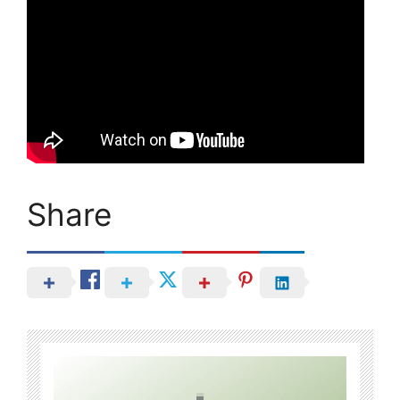
Share