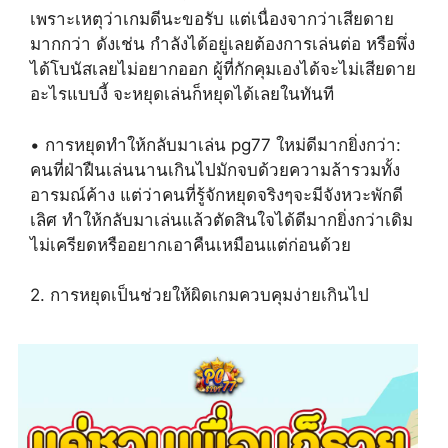
เพราะเหตุว่าเกมดีนะขอรับ แต่เนื่องจากว่าเสียดาย
มากกว่า ดังเช่น กำลังได้อยู่เลยต้องการเล่นต่อ หรือพึ่ง
ได้โบนัสเลยไม่อยากออก ผู้ที่กักคุมเองได้จะไม่เสียดาย
อะไรแบบงี้ จะหยุดเล่นก็หยุดได้เลยในทันที
• การหยุดทำให้กลับมาเล่น pg77 ใหม่ดีมากยิ่งกว่า:
คนที่ฝ่าฝืนเล่นนานเกินไปมักจบด้วยความล้ารวมทั้ง
อารมณ์ค้าง แต่ว่าคนที่รู้จักหยุดจริงๆจะมีจังหวะพักดี
เลิศ ทำให้กลับมาเล่นแล้วตัดสินใจได้ดีมากยิ่งกว่าเดิม
ไม่เครียดหรืออยากเอาคืนเหมือนแต่ก่อนด้วย
2. การหยุดเป็นช่วยให้ผิดเกมควบคุมง่ายเกินไป