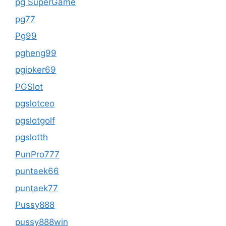
pg SuperGame
pg77
Pg99
pgheng99
pgjoker69
PGSlot
pgslotceo
pgslotgolf
pgslotth
PunPro777
puntaek66
puntaek77
Pussy888
pussy888win