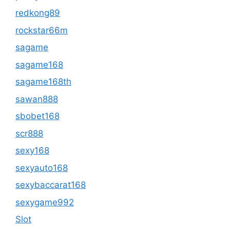
redkong89
rockstar66m
sagame
sagame168
sagame168th
sawan888
sbobet168
scr888
sexy168
sexyauto168
sexybaccarat168
sexygame992
Slot