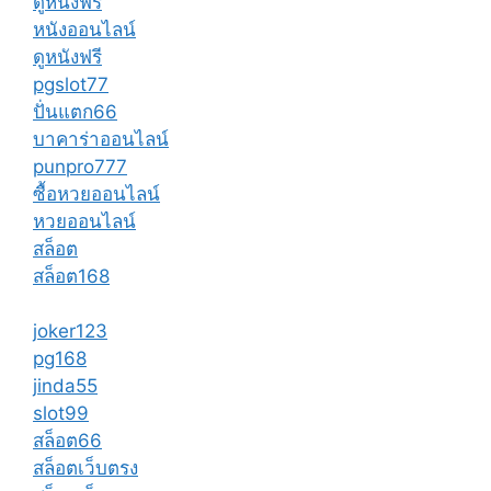
ดูหนังฟรี
หนังออนไลน์
ดูหนังฟรี
pgslot77
ปั่นแตก66
บาคาร่าออนไลน์
punpro777
ซื้อหวยออนไลน์
หวยออนไลน์
สล็อต
สล็อต168
joker123
pg168
jinda55
slot99
สล็อต66
สล็อตเว็บตรง